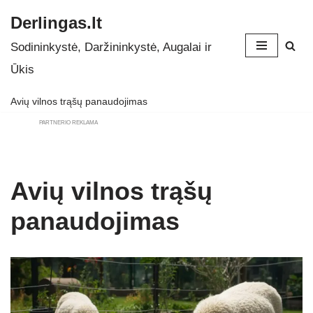
Derlingas.lt
Skip
Sodininkystė, Daržininkystė, Augalai ir
to
Ūkis
content
Avių vilnos trąšų panaudojimas
PARTNERIO REKLAMA
Avių vilnos trąšų
panaudojimas