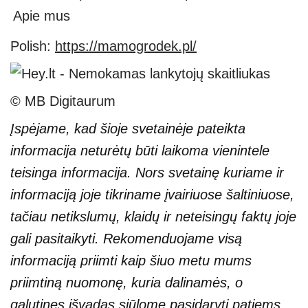
Apie mus
Polish:
https://mamogrodek.pl/
© MB Digitaurum
Įspėjame, kad šioje svetainėje pateikta
informacija neturėtų būti laikoma vienintele
teisinga informacija. Nors svetainę kuriame ir
informaciją joje tikriname įvairiuose šaltiniuose,
tačiau netikslumų, klaidų ir neteisingų faktų joje
gali pasitaikyti. Rekomenduojame visą
informaciją priimti kaip šiuo metu mums
priimtiną nuomonę, kuria dalinamės, o
galutines išvadas siūlome pasidaryti patiems.