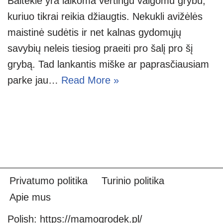
Balteklė yra laikoma vertingu valgomu grybu,
kuriuo tikrai reikia džiaugtis. Nekukli avižėlės
maistinė sudėtis ir net kalnas gydomųjų
savybių neleis tiesiog praeiti pro šalį pro šį
grybą. Tad lankantis miške ar paprasčiausiam
parke jau…
Read More »
Privatumo politika
Turinio politika
Apie mus
Polish:
https://mamogrodek.pl/