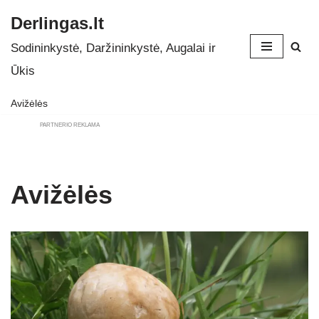
Derlingas.lt
Skip
Sodininkystė, Daržininkystė, Augalai ir
to
Ūkis
content
Avižėlės
PARTNERIO REKLAMA
Avižėlės