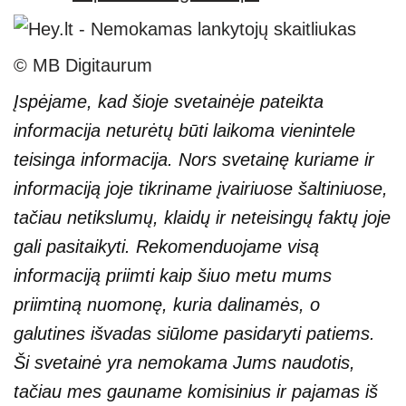
© MB Digitaurum
Įspėjame, kad šioje svetainėje pateikta
informacija neturėtų būti laikoma vienintele
teisinga informacija. Nors svetainę kuriame ir
informaciją joje tikriname įvairiuose šaltiniuose,
tačiau netikslumų, klaidų ir neteisingų faktų joje
gali pasitaikyti. Rekomenduojame visą
informaciją priimti kaip šiuo metu mums
priimtiną nuomonę, kuria dalinamės, o
galutines išvadas siūlome pasidaryti patiems.
Ši svetainė yra nemokama Jums naudotis,
tačiau mes gauname komisinius ir pajamas iš