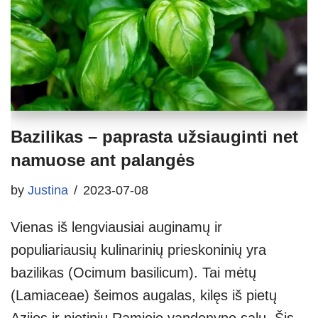
Bazilikas – paprasta užsiauginti net
namuose ant palangės
by
Justina
2023-07-08
Vienas iš lengviausiai auginamų ir
populiariausių kulinarinių prieskoninių yra
bazilikas (Ocimum basilicum). Tai mėtų
(Lamiaceae) šeimos augalas, kilęs iš pietų
Azijos ir pietinių Ramiojo vandenyno salų. Šis