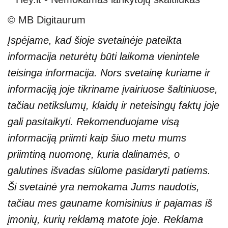
© MB Digitaurum
Įspėjame, kad šioje svetainėje pateikta
informacija neturėtų būti laikoma vienintele
teisinga informacija. Nors svetainę kuriame ir
informaciją joje tikriname įvairiuose šaltiniuose,
tačiau netikslumų, klaidų ir neteisingų faktų joje
gali pasitaikyti. Rekomenduojame visą
informaciją priimti kaip šiuo metu mums
priimtiną nuomonę, kuria dalinamės, o
galutines išvadas siūlome pasidaryti patiems.
Ši svetainė yra nemokama Jums naudotis,
tačiau mes gauname komisinius ir pajamas iš
įmonių, kurių reklamą matote joje. Reklama