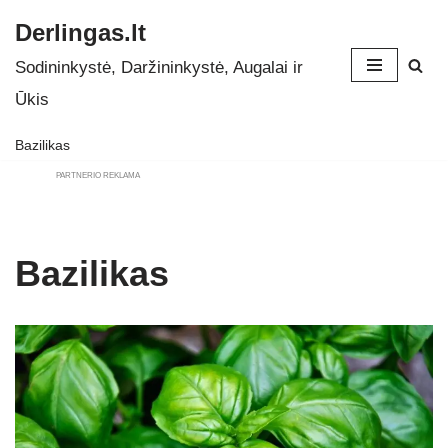
Derlingas.lt
Skip
Sodininkystė, Daržininkystė, Augalai ir
to
Ūkis
content
Bazilikas
PARTNERIO REKLAMA
Bazilikas