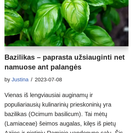
Bazilikas – paprasta užsiauginti net
namuose ant palangės
by
Justina
2023-07-08
Vienas iš lengviausiai auginamų ir
populiariausių kulinarinių prieskoninių yra
bazilikas (Ocimum basilicum). Tai mėtų
(Lamiaceae) šeimos augalas, kilęs iš pietų
Azijos ir pietinių Ramiojo vandenyno salų. Šis