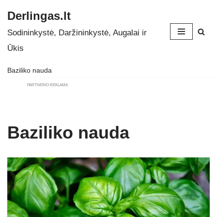
Derlingas.lt
Skip
Sodininkystė, Daržininkystė, Augalai ir
to
Ūkis
content
Baziliko nauda
PARTNERIO REKLAMA
Baziliko nauda