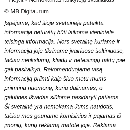
© MB Digitaurum
Įspėjame, kad šioje svetainėje pateikta
informacija neturėtų būti laikoma vienintele
teisinga informacija. Nors svetainę kuriame ir
informaciją joje tikriname įvairiuose šaltiniuose,
tačiau netikslumų, klaidų ir neteisingų faktų joje
gali pasitaikyti. Rekomenduojame visą
informaciją priimti kaip šiuo metu mums
priimtiną nuomonę, kuria dalinamės, o
galutines išvadas siūlome pasidaryti patiems.
Ši svetainė yra nemokama Jums naudotis,
tačiau mes gauname komisinius ir pajamas iš
įmonių, kurių reklamą matote joje. Reklama