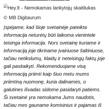
© MB Digitaurum
Įspėjame, kad šioje svetainėje pateikta
informacija neturėtų būti laikoma vienintele
teisinga informacija. Nors svetainę kuriame ir
informaciją joje tikriname įvairiuose šaltiniuose,
tačiau netikslumų, klaidų ir neteisingų faktų joje
gali pasitaikyti. Rekomenduojame visą
informaciją priimti kaip šiuo metu mums
priimtiną nuomonę, kuria dalinamės, o
galutines išvadas siūlome pasidaryti patiems.
Ši svetainė yra nemokama Jums naudotis,
tačiau mes gauname komisinius ir pajamas iš