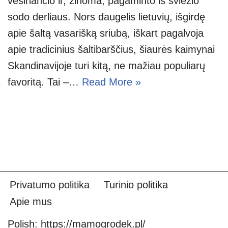
vėsinančio ir, žinoma, pagaminto iš šviežio
sodo derliaus. Nors daugelis lietuvių, išgirdę
apie šaltą vasarišką sriubą, iškart pagalvoja
apie tradicinius šaltibarščius, šiaurės kaimynai
Skandinavijoje turi kitą, ne mažiau populiarų
favoritą. Tai –…
Read More »
Privatumo politika
Turinio politika
Apie mus
Polish:
https://mamogrodek.pl/