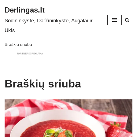
Derlingas.lt
Skip
Sodininkystė, Daržininkystė, Augalai ir
to
Ūkis
content
Braškių sriuba
PARTNERIO REKLAMA
Braškių sriuba