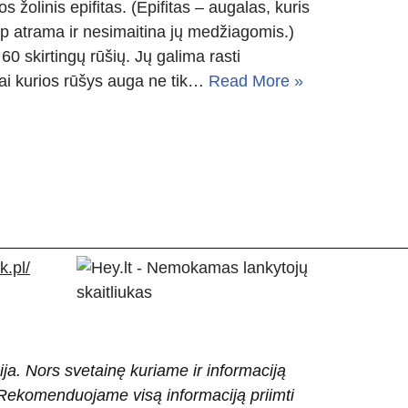
s žolinis epifitas. (Epifitas – augalas, kuris
aip atrama ir nesimaitina jų medžiagomis.)
0 skirtingų rūšių. Jų galima rasti
 Kai kurios rūšys auga ne tik…
Read More »
.pl/
ija. Nors svetainę kuriame ir informaciją
ti. Rekomenduojame visą informaciją priimti