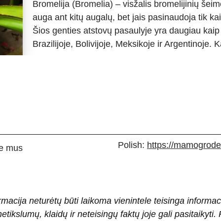
Bromelija (Bromelia) – visžalis bromelijinių šeimo
auga ant kitų augalų, bet jais pasinaudoja tik k
Šios genties atstovų pasaulyje yra daugiau kaip 6
Brazilijoje, Bolivijoje, Meksikoje ir Argentinoje.
Polish:
https://mamogrodek
e mus
rmacija neturėtų būti laikoma vienintele teisinga informac
 netikslumų, klaidų ir neteisingų faktų joje gali pasitaiky