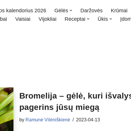
os kalendorius 2026
Gėlės
Daržovės
Krūmai
bai
Vaisiai
Vijokliai
Receptai
Ūkis
Įdo
Bromelija – gėlė, kuri išval
pagerins jūsų miegą
by
Ramunė Vilėniškienė
2023-04-13