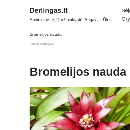
Derlingas.lt
Sėj
Skip
Gry
Sodininkystė, Daržininkystė, Augalai ir Ūkis
to
content
Bromelijos nauda
PARTNERIO REKLAMA
Bromelijos nauda