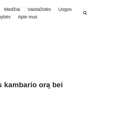
Medžiai
Vaistažolės
Uogos
mybės
Apie mus
ys kambario orą bei