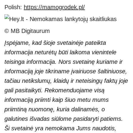
Polish:
https://mamogrodek.pl/
© MB Digitaurum
Įspėjame, kad šioje svetainėje pateikta
informacija neturėtų būti laikoma vienintele
teisinga informacija. Nors svetainę kuriame ir
informaciją joje tikriname įvairiuose šaltiniuose,
tačiau netikslumų, klaidų ir neteisingų faktų joje
gali pasitaikyti. Rekomenduojame visą
informaciją priimti kaip šiuo metu mums
priimtiną nuomonę, kuria dalinamės, o
galutines išvadas siūlome pasidaryti patiems.
Ši svetainė yra nemokama Jums naudotis,