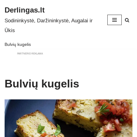
Derlingas.lt
Skip
Sodininkystė, Daržininkystė, Augalai ir
to
Ūkis
content
Bulvių kugelis
PARTNERIO REKLAMA
Bulvių kugelis