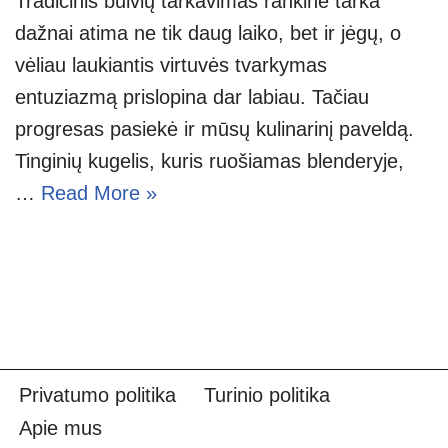
Tradicinis bulvių tarkavimas rankine tarka
dažnai atima ne tik daug laiko, bet ir jėgų, o
vėliau laukiantis virtuvės tvarkymas
entuziazmą prislopina dar labiau. Tačiau
progresas pasiekė ir mūsų kulinarinį paveldą.
Tinginių kugelis, kuris ruošiamas blenderyje,
…
Read More »
Privatumo politika
Turinio politika
Apie mus