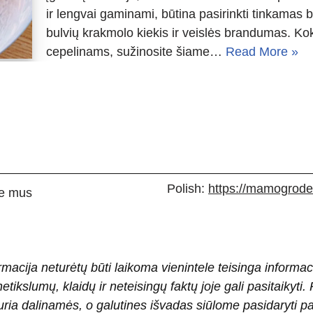
ir lengvai gaminami, būtina pasirinkti tinkamas 
bulvių krakmolo kiekis ir veislės brandumas. Kok
cepelinams, sužinosite šiame…
Read More »
Polish:
https://mamogrodek
e mus
rmacija neturėtų būti laikoma vienintele teisinga informac
 netikslumų, klaidų ir neteisingų faktų joje gali pasitaiky
ria dalinamės, o galutines išvadas siūlome pasidaryti 