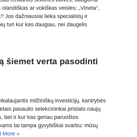
 olandiškas ar vokiškas veisles: „Vineta“,
? Jos dažniausiai lieka specialistų ir
ių turi kur kas daugiau, nei daugelis
ą šiemet verta pasodinti
eikalaujantis milžiniškų investicijų, kantrybės
tais pasaulio selekcininkai pristato naujų
, bet ir kur kas geriau paruoštos
inkams tai tampa gyvybiškai svarbu: mūsų
 More »