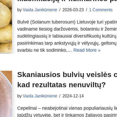
by
Vaida Janikūnienė
2026-03-23
1 Comments
Bulvė (Solanum tuberosum) Lietuvoje turi ypati
vadiname tiesiog daržovėmis, botaniniu ir žemės
sudėtingiausių ir labiausiai diversifikuotų kultūrų
pasirinkimas tarp ankstyvųjų ir vėlyvųjų, geltonų 
svarbiu ne tik sodininko,…
Read More »
Skaniausios bulvių veislės c
kad rezultatas nenuviltų?
by
Vaida Janikūnienė
2024-12-14
Cepelinai – neabejotinai vienas populiariausių lie
įgūdžių virtuvėje, bet ir tinkamos žaliavos pasir