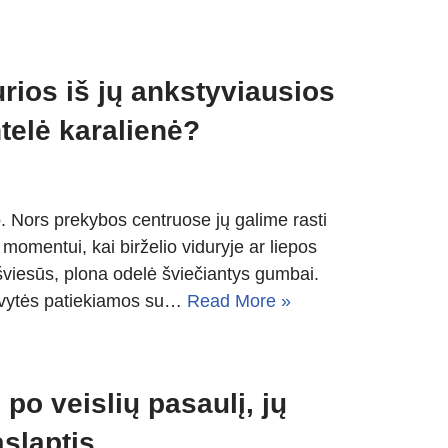
rios iš jų ankstyviausios
ntelė karalienė?
o. Nors prekybos centruose jų galime rasti
omentui, kai birželio viduryje ar liepos
 šviesūs, plona odelė šviečiantys gumbai.
bulvytės patiekiamos su…
Read More »
po veislių pasaulį, jų
aslaptis