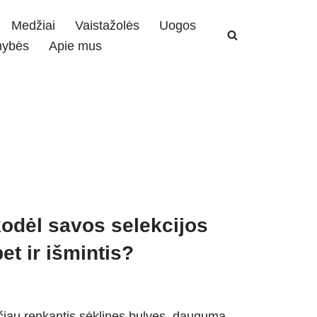
Medžiai
Vaistažolės
Uogos
mybės
Apie mus
kodėl savos selekcijos
et ir išmintis?
Tačiau renkantis sėklines bulves, dauguma