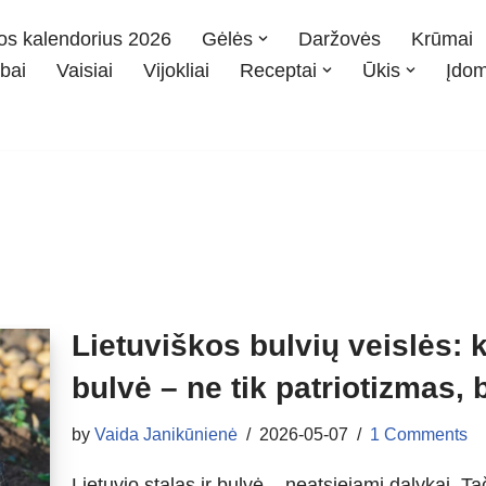
os kalendorius 2026
Gėlės
Daržovės
Krūmai
bai
Vaisiai
Vijokliai
Receptai
Ūkis
Įdo
Lietuviškos bulvių veislės: 
bulvė – ne tik patriotizmas, b
by
Vaida Janikūnienė
2026-05-07
1 Comments
Lietuvio stalas ir bulvė – neatsiejami dalykai. 