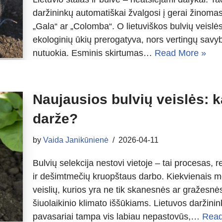
daržininkų automatiškai žvalgosi į gerai žinomas
„Gala“ ar „Colomba“. O lietuviškos bulvių veislės
ekologinių ūkių prerogatyva, nors vertingų savyb
nutuokia. Esminis skirtumas…
Read More »
Naujausios bulvių veislės: k
darže?
by
Vaida Janikūnienė
2026-04-11
Bulvių selekcija nestovi vietoje – tai procesas, r
ir dešimtmečių kruopštaus darbo. Kiekvienais me
veislių, kurios yra ne tik skanesnės ar gražesnės
šiuolaikinio klimato iššūkiams. Lietuvos daržin
pavasariai tampa vis labiau nepastovūs,…
Read