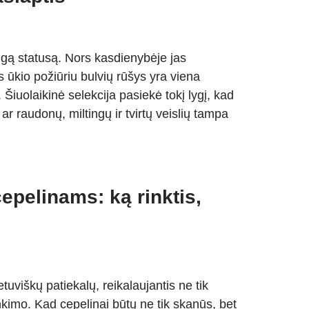
ngą statusą. Nors kasdienybėje jas
 ūkio požiūriu bulvių rūšys yra viena
. Šiuolaikinė selekcija pasiekė tokį lygį, kad
ar raudonų, miltingų ir tvirtų veislių tampa
epelinams: ką rinktis,
tuviškų patiekalų, reikalaujantis ne tik
inkimo. Kad cepelinai būtų ne tik skanūs, bet