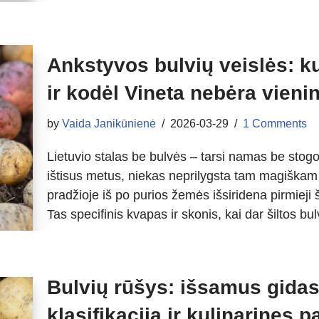
Ankstyvos bulvių veislės: ku
ir kodėl Vineta nebėra vieni
by
Vaida Janikūnienė
2026-03-29
1 Comments
Lietuvio stalas be bulvės – tarsi namas be stog
ištisus metus, niekas neprilygsta tam magiškam m
pradžioje iš po purios žemės išsiridena pirmieji
Tas specifinis kvapas ir skonis, kai dar šiltos 
Bulvių rūšys: išsamus gidas 
klasifikaciją ir kulinarines p