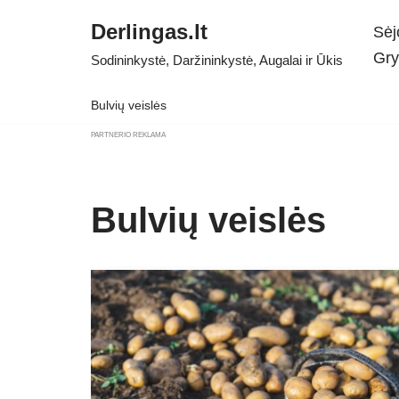
Derlingas.lt
Sėj
Skip
Gry
Sodininkystė, Daržininkystė, Augalai ir Ūkis
to
content
Bulvių veislės
PARTNERIO REKLAMA
Bulvių veislės