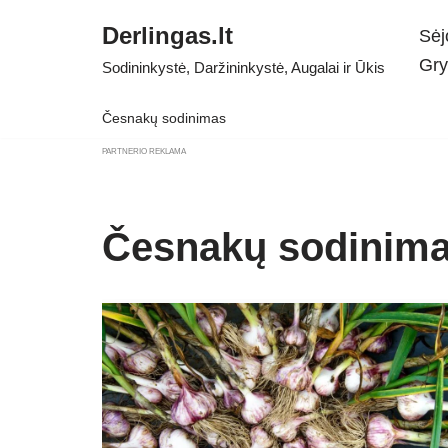
Derlingas.lt
Sėj
Skip
Gry
Sodininkystė, Daržininkystė, Augalai ir Ūkis
to
content
Česnakų sodinimas
PARTNERIO REKLAMA
Česnakų sodinim