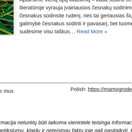
literatūroje vyrauja įvairiausios česnakų sodinim
česnakus sodinsite rudenį, nes tai geriausias ši
galimybė česnakus sodinti ir pavasarį, bet tuom
sudėsime visu taškus…
Read More »
Polish:
https://mamogrodek
e mus
rmacija neturėtų būti laikoma vienintele teisinga informac
 netikslumų, klaidų ir neteisingų faktų joje gali pasitaiky