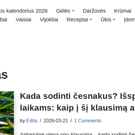
os kalendorius 2026
Gėlės
Daržovės
Krūmai
bai
Vaisiai
Vijokliai
Receptai
Ūkis
Įdo
as
Kada sodinti česnakus? Išs
laikams: kaip į šį klausimą 
by
Edita
2026-03-21
1 Comments
Aptarsime vieną opų klausimą – kada sodinti če