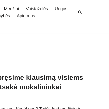
Medžiai
Vaistažolės
Uogos
mybės
Apie mus
pręsime klausimą visiems
atsakė mokslininkai
snakus. Kodėl opų? Todėl, kad medijoje ir