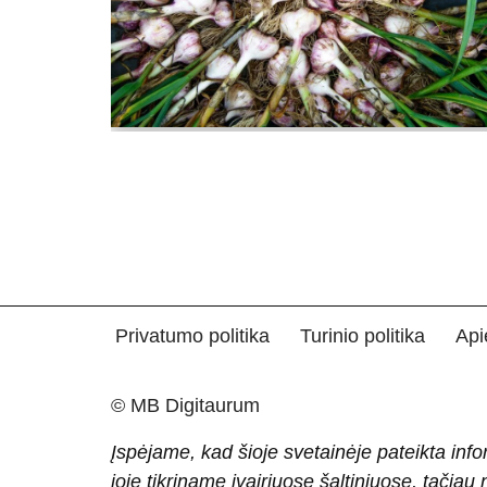
Privatumo politika
Turinio politika
Api
© MB Digitaurum
Įspėjame, kad šioje svetainėje pateikta info
joje tikriname įvairiuose šaltiniuose, tačiau