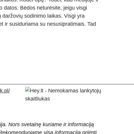
o datos. Bėdos neturėsite, jeigu visgi
ų daržovių sodinimo laikas. Visgi yra
et ir susiduriama su nesusipratimais. Tad
.pl/
ija. Nors svetainę kuriame ir informaciją
ti. Rekomenduojame visą informaciją priimti