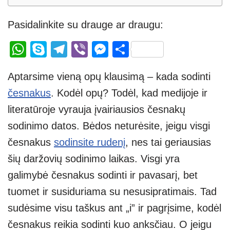
Pasidalinkite su drauge ar draugu:
W
S
T
Vi
M
S
h
ky
el
b
e
h
Aptarsime vieną opų klausimą – kada sodinti
at
p
e
er
ss
ar
česnakus
. Kodėl opų? Todėl, kad medijoje ir
s
e
gr
e
e
literatūroje vyrauja įvairiausios česnakų
A
a
n
sodinimo datos. Bėdos neturėsite, jeigu visgi
p
m
g
česnakus
sodinsite rudenį
, nes tai geriausias
p
er
šių daržovių sodinimo laikas. Visgi yra
galimybė česnakus sodinti ir pavasarį, bet
tuomet ir susiduriama su nesusipratimais. Tad
sudėsime visu taškus ant „i” ir pagrįsime, kodėl
česnakus reikia sodinti kuo anksčiau. O jeigu