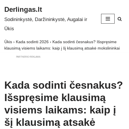
Derlingas.lt
Skip
Sodininkystė, Daržininkystė, Augalai ir
to
Ūkis
content
Ūkis
›
Kada sodinti 2026
›
Kada sodinti česnakus? Išspręsime
klausimą visiems laikams: kaip į šį klausimą atsakė mokslininkai
PARTNERIO REKLAMA
Kada sodinti česnakus?
Išspręsime klausimą
visiems laikams: kaip į
šį klausimą atsakė