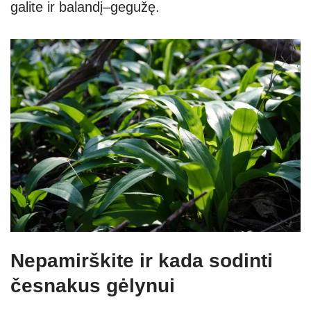
galite ir balandį–gegužę.
Nepamirškite ir kada sodinti
česnakus gėlynui