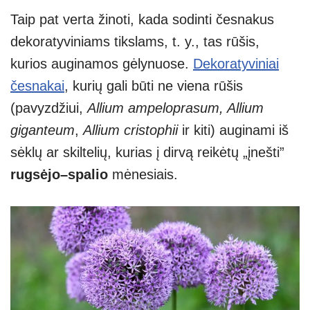
Taip pat verta žinoti, kada sodinti česnakus
dekoratyviniams tikslams, t. y., tas rūšis,
kurios auginamos gėlynuose.
Dekoratyviniai
česnakai
, kurių gali būti ne viena rūšis
(pavyzdžiui,
Allium ampeloprasum, Allium
giganteum
,
Allium cristophii
ir kiti) auginami iš
sėklų ar skiltelių, kurias į dirvą reikėtų „įnešti”
rugsėjo–spalio
mėnesiais.