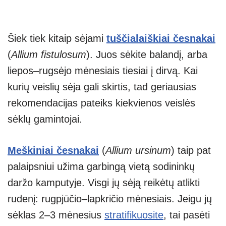
Šiek tiek kitaip sėjami
tuščialaiškiai česnakai
(
Allium fistulosum
). Juos sėkite balandį, arba
liepos–rugsėjo mėnesiais tiesiai į dirvą. Kai
kurių veislių sėja gali skirtis, tad geriausias
rekomendacijas pateiks kiekvienos veislės
sėklų gamintojai.
Meškiniai česnakai
(
Allium ursinum
) taip pat
palaipsniui užima garbingą vietą sodininkų
daržo kamputyje. Visgi jų sėją reikėtų atlikti
rudenį: rugpjūčio–lapkričio mėnesiais. Jeigu jų
sėklas 2–3 mėnesius
stratifikuosite
, tai pasėti