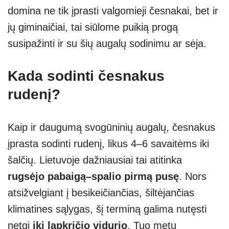
domina ne tik įprasti valgomieji česnakai, bet ir
jų giminaičiai, tai siūlome puikią progą
susipažinti ir su šių augalų sodinimu ar sėja.
Kada sodinti česnakus
rudenį?
Kaip ir daugumą svogūninių augalų, česnakus
įprasta sodinti rudenį, likus 4–6 savaitėms iki
šalčių. Lietuvoje dažniausiai tai atitinka
rugsėjo pabaigą–spalio pirmą pusę
. Nors
atsižvelgiant į besikeičiančias, šiltėjančias
klimatines sąlygas, šį terminą galima nutęsti
netgi
iki lapkričio vidurio
. Tuo metu