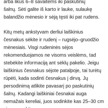
arba likus 6–8 savaitėms iki paskutinių
šalnų. Sėti galite iš karto ir lauke, sulaukę
balandžio mėnesio ir sėją tęsti iki pat rudens.
Kitų metų ankstyvam derliui laiškinius
česnakus sėkite ir rudenį – rugsėjo–gruodžio
mėnesiais. Visgi rudeninės sėjos
rekomenduojamos ne visoms veislėms, tad
stebėkite informaciją ant sėklų pakelio. Jeigu
laiškinius česnakus sėjote patalpoje, tai turėtų
rūpėti, kada sodinti česnakus į dirvą. Jų
persodinimą atlikite pavasarį po paskutinių
šalnų. Kadangi laiškiniai česnakai auga
nemažais kereliai, juos sodinkite kas 25–30 cm