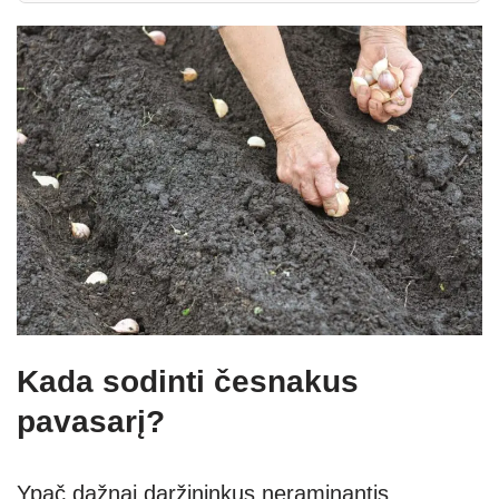
Kada sodinti česnakus
pavasarį?
Ypač dažnai daržininkus neraminantis