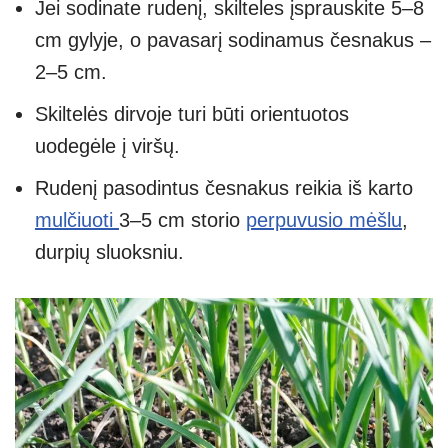
Jei sodinate rudenį, skilteles įsprauskite 5–8
cm gylyje, o pavasarį sodinamus česnakus –
2–5 cm.
Skiltelės dirvoje turi būti orientuotos
uodegėle į viršų.
Rudenį pasodintus česnakus reikia iš karto
mulčiuoti
3–5 cm storio
perpuvusio mėšlu
,
durpių sluoksniu.