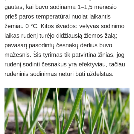
gautas, kai buvo sodinama 1–1,5 mėnesio
prieš paros temperatūrai nuolat laikantis
žemiau 0 °C. Kitos išvados: vėlyvas sodinimo
laikas rudenį turėjo didžiausią žiemos žalą;
pavasarį pasodintų česnakų derlius buvo
mažesnis. Šis tyrimas tik patvirtina žinias, jog
rudenį sodinti česnakus yra efektyviau, tačiau
rudeninis sodinimas neturi būti uždelstas.