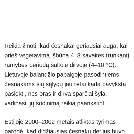
Reikia žinoti, kad česnakai geriausiai auga, kai
prieš vegetavimą išbūna 4–8 savaites trunkantį
ramybės periodą šaltoje dirvoje (4–10 °C).
Lietuvoje balandžio pabaigoje pasodintiems
česnakams šių sąlygų jau retai kada pavyksta
pasiekti, nes oras ir dirva sparčiai šyla,
vadinasi, jų sodinimą reikia paankstinti.
Estijoje 2000–2002 metais atliktas tyrimas
parodė, kad didžiausias česnakų derlius buvo