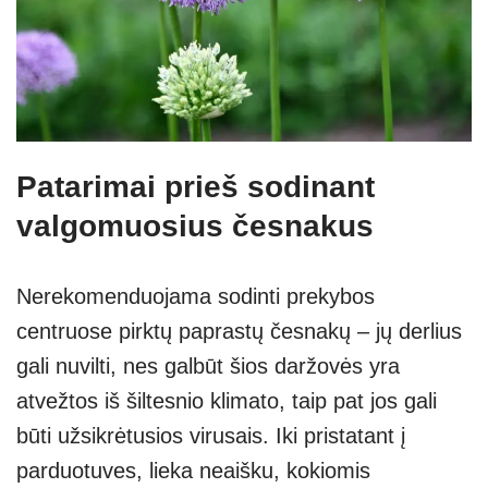
Patarimai prieš sodinant
valgomuosius česnakus
Nerekomenduojama sodinti prekybos
centruose pirktų paprastų česnakų – jų derlius
gali nuvilti, nes galbūt šios daržovės yra
atvežtos iš šiltesnio klimato, taip pat jos gali
būti užsikrėtusios virusais. Iki pristatant į
parduotuves, lieka neaišku, kokiomis