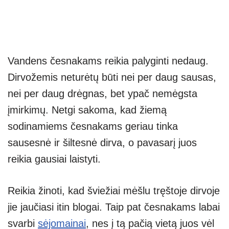
Vandens česnakams reikia palyginti nedaug.
Dirvožemis neturėtų būti nei per daug sausas,
nei per daug drėgnas, bet ypač nemėgsta
įmirkimų. Netgi sakoma, kad žiemą
sodinamiems česnakams geriau tinka
sausesnė ir šiltesnė dirva, o pavasarį juos
reikia gausiai laistyti.
Reikia žinoti, kad šviežiai mėšlu tręštoje dirvoje
jie jaučiasi itin blogai. Taip pat česnakams labai
svarbi
sėjomainai
, nes į tą pačią vietą juos vėl