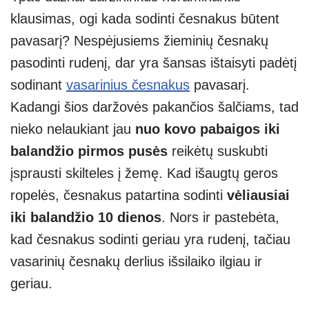
klausimas, ogi kada sodinti česnakus būtent
pavasarį? Nespėjusiems žieminių česnakų
pasodinti rudenį, dar yra šansas ištaisyti padėtį
sodinant
vasarinius česnakus
pavasarį.
Kadangi šios daržovės pakančios šalčiams, tad
nieko nelaukiant jau
nuo kovo pabaigos iki
balandžio pirmos pusės
reikėtų suskubti
įsprausti skilteles į žemę. Kad išaugtų geros
ropelės, česnakus patartina sodinti
vėliausiai
iki balandžio 10 dienos
. Nors ir pastebėta,
kad česnakus sodinti geriau yra rudenį, tačiau
vasarinių česnakų derlius išsilaiko ilgiau ir
geriau.