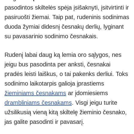
pasodintos skiltelės spėja įsišaknyti, įsitvirtinti ir
pasiruošti žiemai. Taip pat, rudeninis sodinimas
duoda žymiai didesnį česnakų derlių, lyginant
su pavasarinio sodinimo česnakais.
Rudenį labai daug ką lemia oro sąlygos, nes
jeigu bus pasodinta per anksti, česnakai
pradės leisti laiškus, o tai pakenks derliui. Toks
sodinimo laikotarpis galioja įprastiems
žieminiams česnakams
ar įdomiesiems
drambliniams česnakams
. Visgi jeigu turite
užsilikusią vieną kitą skiltelę žieminio česnako,
jas galite pasodinti ir pavasarį.