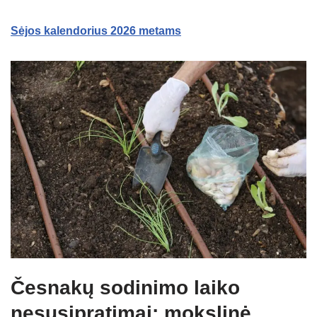
Sėjos kalendorius 2026 metams
Česnakų sodinimo laiko
nesusipratimai: mokslinė