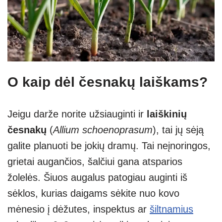
O kaip dėl česnakų laiškams?
Jeigu darže norite užsiauginti ir
laiškinių
česnakų
(
Allium schoenoprasum
), tai jų sėją
galite planuoti be jokių dramų. Tai neįnoringos,
grietai augančios, šalčiui gana atsparios
žolelės. Šiuos augalus patogiau auginti iš
sėklos, kurias daigams sėkite nuo kovo
mėnesio į dėžutes, inspektus ar
šiltnamius