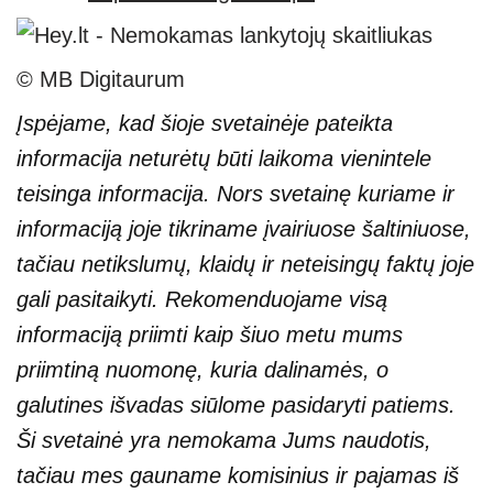
© MB Digitaurum
Įspėjame, kad šioje svetainėje pateikta
informacija neturėtų būti laikoma vienintele
teisinga informacija. Nors svetainę kuriame ir
informaciją joje tikriname įvairiuose šaltiniuose,
tačiau netikslumų, klaidų ir neteisingų faktų joje
gali pasitaikyti. Rekomenduojame visą
informaciją priimti kaip šiuo metu mums
priimtiną nuomonę, kuria dalinamės, o
galutines išvadas siūlome pasidaryti patiems.
Ši svetainė yra nemokama Jums naudotis,
tačiau mes gauname komisinius ir pajamas iš