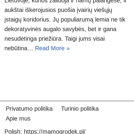
Lietuvoje, kurios žaliuoja ir namų palangėse, ir
aukštai iškerojusios puošia įvairių viešųjų
įstaigų koridorius. Jų populiarumą lemia ne tik
dekoratyvinės augalo savybės, bet ir gana
nesudėtinga priežiūra. Taigi jums visai
nebūtina…
Read More »
Privatumo politika
Turinio politika
Apie mus
Polish:
https://mamogrodek.pl/