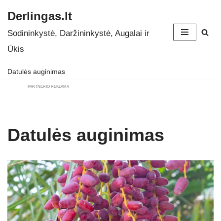
Derlingas.lt
Skip
Sodininkystė, Daržininkystė, Augalai ir
to
Ūkis
content
Datulės auginimas
PARTNERIO REKLAMA
Datulės auginimas