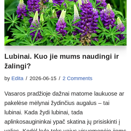
Lubinai. Kuo jie mums naudingi ir
žalingi?
by
Edita
2026-06-15
2 Comments
Vasaros pradžioje dažnai matome laukuose ar
pakelėse mėlynai žydinčius augalus – tai
lubinai. Kada žydi lubinai, tada
aplinkosaugininkai ypač skatina jų prisiskinti į
valias. Kodėl kyla toks vajus visuomenėje jiems