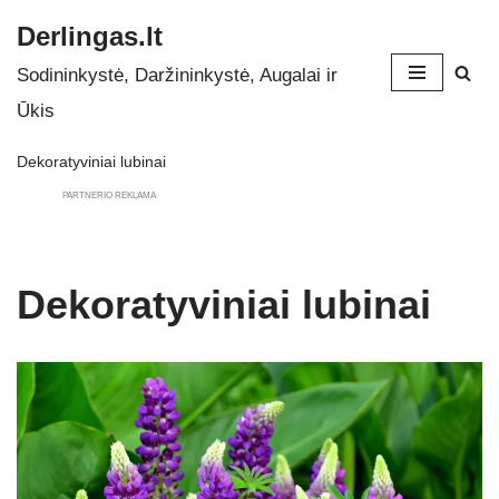
Derlingas.lt
Skip
Sodininkystė, Daržininkystė, Augalai ir
to
Ūkis
content
Dekoratyviniai lubinai
PARTNERIO REKLAMA
Dekoratyviniai lubinai