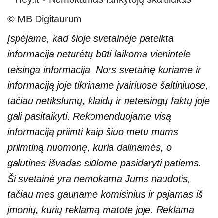
© MB Digitaurum
Įspėjame, kad šioje svetainėje pateikta
informacija neturėtų būti laikoma vienintele
teisinga informacija. Nors svetainę kuriame ir
informaciją joje tikriname įvairiuose šaltiniuose,
tačiau netikslumų, klaidų ir neteisingų faktų joje
gali pasitaikyti. Rekomenduojame visą
informaciją priimti kaip šiuo metu mums
priimtiną nuomonę, kuria dalinamės, o
galutines išvadas siūlome pasidaryti patiems.
Ši svetainė yra nemokama Jums naudotis,
tačiau mes gauname komisinius ir pajamas iš
įmonių, kurių reklamą matote joje. Reklama