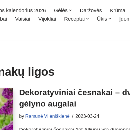
os kalendorius 2026
Gėlės
Daržovės
Krūmai
bai
Vaisiai
Vijokliai
Receptai
Ūkis
Įdo
nakų ligos
Dekoratyviniai česnakai – dv
gėlyno augalai
by
Ramunė Vilėniškienė
2023-03-24
Dekoratyviniai česnakai (lot.Allium) yra dvejopos