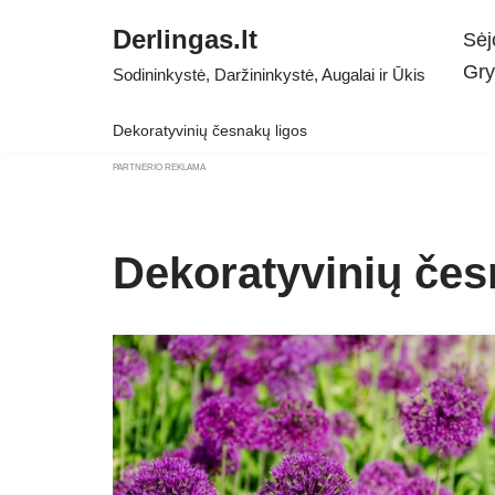
Derlingas.lt
Sėj
Skip
Gry
Sodininkystė, Daržininkystė, Augalai ir Ūkis
to
content
Dekoratyvinių česnakų ligos
PARTNERIO REKLAMA
Dekoratyvinių čes