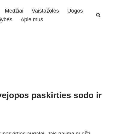
Medžiai
Vaistažolės
Uogos
mybės
Apie mus
ejopos paskirties sodo ir
 paskirties augalai. Jais galima puošti