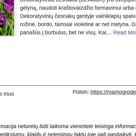
gėlyną, naudoti kraštovaizdžio formavimui arba dė
Dekoratyvinių česnakų gentyje vainiklapių spalva –
rožinė, bordo, tamsiai violetinė ar net mėlyna
panašūs į burbulus, bet ne visų. Kai…
Read Mo
Polish:
https://mamogrodek
e mus
rmacija neturėtų būti laikoma vienintele teisinga informac
 netikslumų, klaidų ir neteisingų faktų joje gali pasitaiky