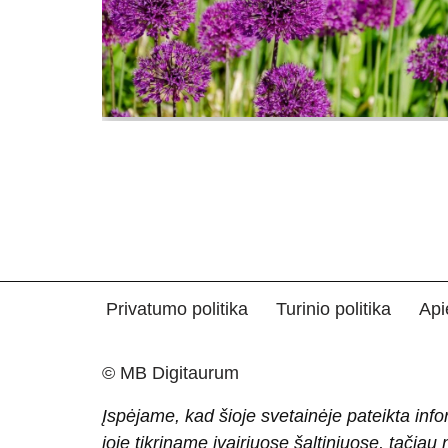
Privatumo politika
Turinio politika
Api
© MB Digitaurum
Įspėjame, kad šioje svetainėje pateikta info
joje tikriname įvairiuose šaltiniuose, tačiau