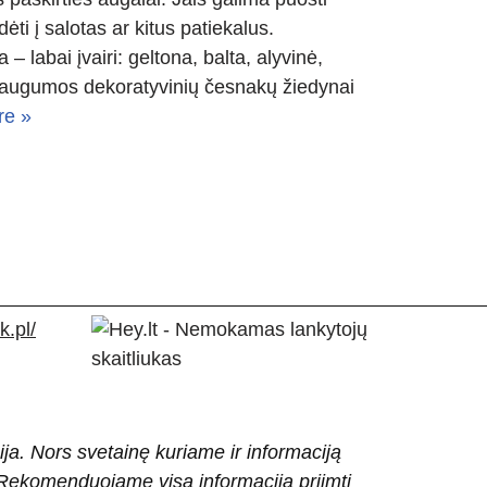
ti į salotas ar kitus patiekalus.
 labai įvairi: geltona, balta, alyvinė,
. Daugumos dekoratyvinių česnakų žiedynai
re »
.pl/
ija. Nors svetainę kuriame ir informaciją
ti. Rekomenduojame visą informaciją priimti