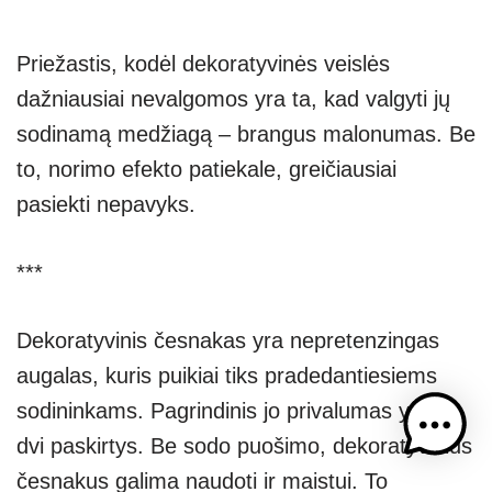
Priežastis, kodėl dekoratyvinės veislės
dažniausiai nevalgomos yra ta, kad valgyti jų
sodinamą medžiagą – brangus malonumas. Be
to, norimo efekto patiekale, greičiausiai
pasiekti nepavyks.
***
Dekoratyvinis česnakas yra nepretenzingas
augalas, kuris puikiai tiks pradedantiesiems
sodininkams. Pagrindinis jo privalumas yra –
dvi paskirtys. Be sodo puošimo, dekoratyvinius
česnakus galima naudoti ir maistui. To