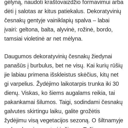
gėlyną, naudoti kraštovaizdžio formavimui arba
A
a
n
dėti į salotas ar kitus patiekalus. Dekoratyvinių
p
m
g
česnakų gentyje vainiklapių spalva – labai
p
er
įvairi: geltona, balta, alyvinė, rožinė, bordo,
tamsiai violetinė ar net mėlyna.
Daugumos dekoratyvinių česnakų žiedynai
panašūs į burbulus, bet ne visų. Kai kurių rūšių
jie labiau primena išskleistus skėčius, kitų net
gi varpelius. Žydėjimo laikotarpis trunka iki 30
dienų. Viskas, ko šiems augalams reikia, tai
pakankamai šilumos. Taigi, sodindami česnakų
galvutes skirtingu laiku, galite grožėtis
žydėjimu visą vegetacijos sezoną. O šiltnamyje