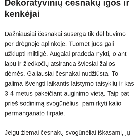
Dekoratyvinių česnakų igos ir
kenkėjai
Dažniausiai česnakai suserga tik dėl buvimo
per drėgnoje aplinkoje. Tuomet juos gali
užklupti miltligė. Augalai pradeda nykti, o ant
lapų ir žiedkočių atsiranda šviesiai žalios
dėmės. Galiausiai česnakai nudžiūsta. To
galima išvengti laikantis laistymo taisyklių ir kas
3-4 metus pakeičiant auginimo vietą. Taip pat
prieš sodinimą svogūnėlius pamirkyti kalio
permanganato tirpale.
Jeigu žiemai česnakų svogūnėliai iškasami, jų