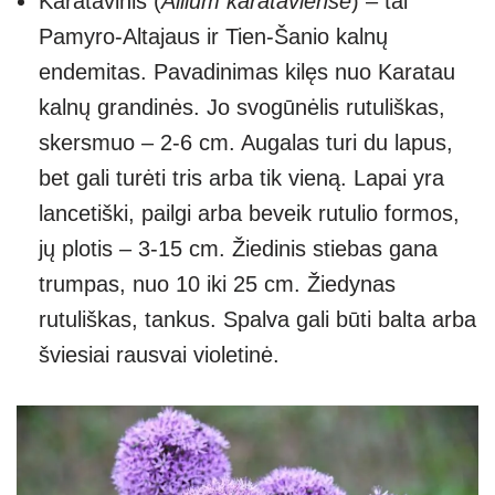
Karatavinis (
Allium karataviense
) – tai
Pamyro-Altajaus ir Tien-Šanio kalnų
endemitas. Pavadinimas kilęs nuo Karatau
kalnų grandinės. Jo svogūnėlis rutuliškas,
skersmuo – 2-6 cm. Augalas turi du lapus,
bet gali turėti tris arba tik vieną. Lapai yra
lancetiški, pailgi arba beveik rutulio formos,
jų plotis – 3-15 cm. Žiedinis stiebas gana
trumpas, nuo 10 iki 25 cm. Žiedynas
rutuliškas, tankus. Spalva gali būti balta arba
šviesiai rausvai violetinė.