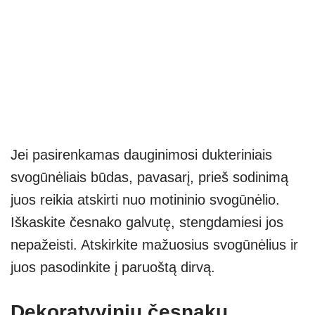
Jei pasirenkamas dauginimosi dukteriniais
svogūnėliais būdas, pavasarį, prieš sodinimą
juos reikia atskirti nuo motininio svogūnėlio.
Iškaskite česnako galvutę, stengdamiesi jos
nepažeisti. Atskirkite mažuosius svogūnėlius ir
juos pasodinkite į paruoštą dirvą.
Dekoratyvinių česnakų