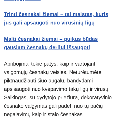
Trinti česnakai žiemai – tai maistas, kuris
jus gali apsaugoti nuo virusinių ligų
Malti česnakai žiemai – puikus būdas
gausiam česnakų derliui išsaugoti
Apribojimai tokie patys, kaip ir vartojant
valgomųjų česnakų veisles. Neturėtumėte
piktnaudžiauti šiuo augalu, bandydami
apsisaugoti nuo kvėpavimo takų ligų ir virusų.
Saikingas, su gydytojo priežiūra, dekoratyvinio
česnako valgymas gali padėti nuo tų pačių
negalavimų kaip ir stalo česnakas.