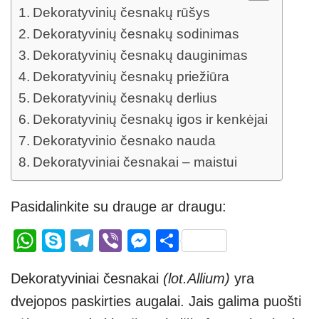
Dekoratyvinių česnakų rūšys
Dekoratyvinių česnakų sodinimas
Dekoratyvinių česnakų dauginimas
Dekoratyvinių česnakų priežiūra
Dekoratyvinių česnakų derlius
Dekoratyvinių česnakų igos ir kenkėjai
Dekoratyvinio česnako nauda
Dekoratyviniai česnakai – maistui
Pasidalinkite su drauge ar draugu:
W
S
T
Vi
M
S
h
ky
el
b
e
h
Dekoratyviniai česnakai
(lot.Allium)
yra
at
p
e
er
ss
ar
dvejopos paskirties augalai. Jais galima puošti
s
e
gr
e
e