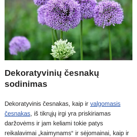
Dekoratyvinių česnakų
sodinimas
Dekoratyvinis česnakas, kaip ir
valgomasis
česnakas
, iš tikrųjų irgi yra priskiriamas
daržovėms ir jam keliami tokie patys
reikalavimai „kaimynams“ ir sėjomainai, kaip ir