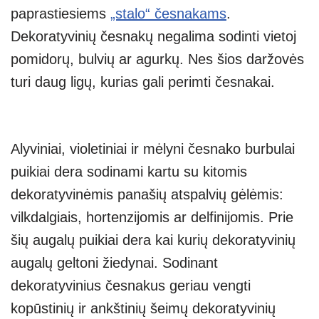
paprastiesiems
„stalo“ česnakams
.
Dekoratyvinių česnakų negalima sodinti vietoj
pomidorų, bulvių ar agurkų. Nes šios daržovės
turi daug ligų, kurias gali perimti česnakai.
Alyviniai, violetiniai ir mėlyni česnako burbulai
puikiai dera sodinami kartu su kitomis
dekoratyvinėmis panašių atspalvių gėlėmis:
vilkdalgiais, hortenzijomis ar delfinijomis. Prie
šių augalų puikiai dera kai kurių dekoratyvinių
augalų geltoni žiedynai. Sodinant
dekoratyvinius česnakus geriau vengti
kopūstinių ir ankštinių šeimų dekoratyvinių