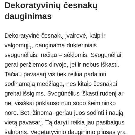
Dekoratyvinių česnakų
dauginimas
Dekoratyvinė česnakų įvairovė, kaip ir
valgomųjų, dauginama dukteriniais
svogūnėliais, rečiau – sėklomis. Svogūnėliai
gerai peržiemos dirvoje, jei ir nebus iškasti.
Tačiau pavasarį vis tiek reikia padalinti
sodinamąją medžiagą, nes kitaip česnakai
greitai išsigims. Svogūnėlius iškasti rudenį ar
ne, visiškai priklauso nuo sodo šeimininko
noro. Bet, žinoma, geriau juos sodinti į naują
vietą pavasarį. Tą daryti reikia jau pasibaigus
šalnoms. Vegetatyvinio dauginimo pliusas yra