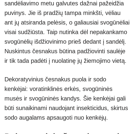
sandėliavimo metu galvutes dažnai pažeidžia
puvinys. Jie iš pradžių tampa minkšti, vėliau
ant jų atsiranda pelėsis, o galiausiai svogūnėliai
visai sudžiūsta. Taip nutinka dėl nepakankamo
svogūnėlių išdžiovinimo prieš dedant į sandėlį.
Nuskintus česnakus būtina padžiovinti saulėje
ir tik tada padėti į nuolatinę jų žiemojimo vietą.
Dekoratyvinius česnakus puola ir sodo
kenkėjai: voratinklinės erkės, svogūninės
musės ir svogūninės kandys. Šie kenkėjai gali
būti sunaikinami naudojant insekticidus, skirtus
sodo augalams apsaugoti nuo kenkėjų.