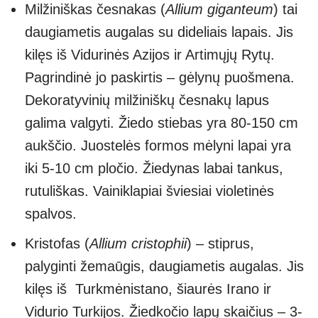
Milžiniškas česnakas (
Allium giganteum
) tai
daugiametis augalas su dideliais lapais. Jis
kilęs iš Vidurinės Azijos ir Artimųjų Rytų.
Pagrindinė jo paskirtis – gėlynų puošmena.
Dekoratyvinių milžiniškų česnakų lapus
galima valgyti. Žiedo stiebas yra 80-150 cm
aukščio. Juostelės formos mėlyni lapai yra
iki 5-10 cm pločio. Žiedynas labai tankus,
rutuliškas. Vainiklapiai šviesiai violetinės
spalvos.
Kristofas (
Allium cristophii
) – stiprus,
palyginti žemaūgis, daugiametis augalas. Jis
kilęs iš Turkmėnistano, šiaurės Irano ir
Vidurio Turkijos. Žiedkočio lapų skaičius – 3-