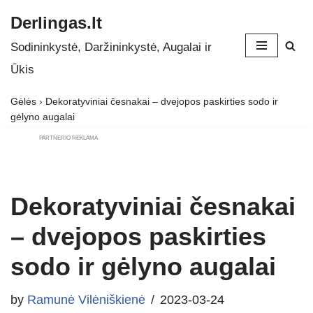
Derlingas.lt
Skip
Sodininkystė, Daržininkystė, Augalai ir
to
Ūkis
content
Gėlės
›
Dekoratyviniai česnakai – dvejopos paskirties sodo ir
gėlyno augalai
PARTNERIO REKLAMA
Dekoratyviniai česnakai
– dvejopos paskirties
sodo ir gėlyno augalai
by
Ramunė Vilėniškienė
2023-03-24