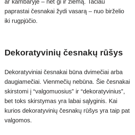
ar kambaryje – net gi ir žiemą. Tačiau
paprastai česnakai žydi vasarą – nuo birželio
iki rugpjūčio.
Dekoratyvinių česnakų rūšys
Dekoratyviniai česnakai būna dvimečiai arba
daugiamečiai. Vienmečių nebūna. Šie česnakai
skirstomi į “valgomuosius” ir “dekoratyvinius”,
bet toks skirstymas yra labai sąlyginis. Kai
kurios dekoratyvinių česnakų rūšys yra taip pat
valgomos.