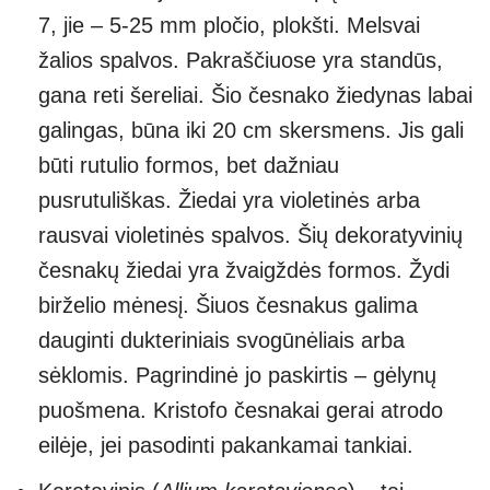
7, jie – 5-25 mm pločio, plokšti. Melsvai
žalios spalvos. Pakraščiuose yra standūs,
gana reti šereliai. Šio česnako žiedynas labai
galingas, būna iki 20 cm skersmens. Jis gali
būti rutulio formos, bet dažniau
pusrutuliškas. Žiedai yra violetinės arba
rausvai violetinės spalvos. Šių dekoratyvinių
česnakų žiedai yra žvaigždės formos. Žydi
birželio mėnesį. Šiuos česnakus galima
dauginti dukteriniais svogūnėliais arba
sėklomis. Pagrindinė jo paskirtis – gėlynų
puošmena. Kristofo česnakai gerai atrodo
eilėje, jei pasodinti pakankamai tankiai.