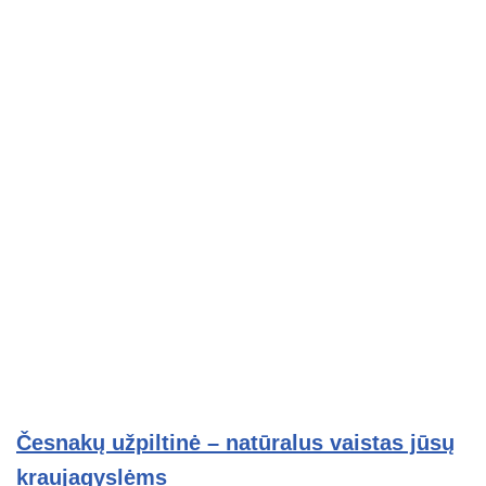
Česnakų užpiltinė – natūralus vaistas jūsų
kraujagyslėms