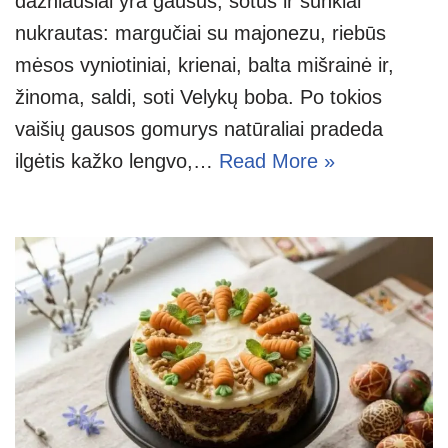
dažniausiai yra gausus, sotus ir sunkiai
nukrautas: margučiai su majonezu, riebūs
mėsos vyniotiniai, krienai, balta mišrainė ir,
žinoma, saldi, soti Velykų boba. Po tokios
vaišių gausos gomurys natūraliai pradeda
ilgėtis kažko lengvo,…
Read More »