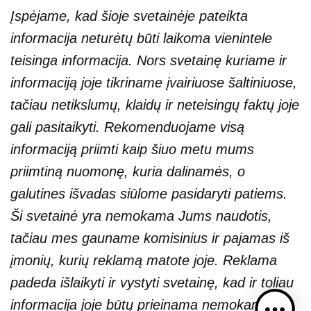
Įspėjame, kad šioje svetainėje pateikta
informacija neturėtų būti laikoma vienintele
teisinga informacija. Nors svetainę kuriame ir
informaciją joje tikriname įvairiuose šaltiniuose,
tačiau netikslumų, klaidų ir neteisingų faktų joje
gali pasitaikyti. Rekomenduojame visą
informaciją priimti kaip šiuo metu mums
priimtiną nuomonę, kuria dalinamės, o
galutines išvadas siūlome pasidaryti patiems.
Ši svetainė yra nemokama Jums naudotis,
tačiau mes gauname komisinius ir pajamas iš
įmonių, kurių reklamą matote joje. Reklama
padeda išlaikyti ir vystyti svetainę, kad ir toliau
informacija joje būtų prieinama nemokamai.