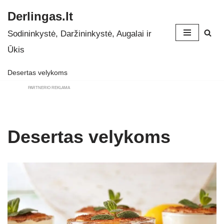
Derlingas.lt
Skip
Sodininkystė, Daržininkystė, Augalai ir
to
Ūkis
content
Desertas velykoms
PARTNERIO REKLAMA
Desertas velykoms