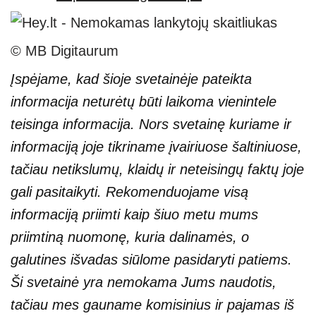
© MB Digitaurum
Įspėjame, kad šioje svetainėje pateikta
informacija neturėtų būti laikoma vienintele
teisinga informacija. Nors svetainę kuriame ir
informaciją joje tikriname įvairiuose šaltiniuose,
tačiau netikslumų, klaidų ir neteisingų faktų joje
gali pasitaikyti. Rekomenduojame visą
informaciją priimti kaip šiuo metu mums
priimtiną nuomonę, kuria dalinamės, o
galutines išvadas siūlome pasidaryti patiems.
Ši svetainė yra nemokama Jums naudotis,
tačiau mes gauname komisinius ir pajamas iš