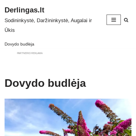
Derlingas.lt
Skip
Sodininkystė, Daržininkystė, Augalai ir
to
Ūkis
content
Dovydo budlėja
PARTNERIO REKLAMA
Dovydo budlėja