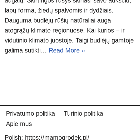
augalų. Skirtingos rūšys skiriasi savo aukščiu,
lapų forma, žiedų spalvomis ir dydžiais.
Dauguma budlėjų rūšių natūraliai auga
atogrąžų klimato regionuose. Kai kurios – ir
vidutinio klimato juostoje. Taigi budlėjų gamtoje
galima sutikti…
Read More »
Privatumo politika
Turinio politika
Apie mus
Polish:
https://mamogrodek.pl/