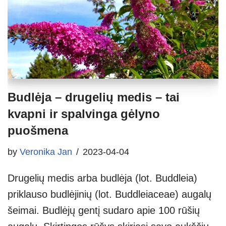
Budlėja – drugelių medis – tai
kvapni ir spalvinga gėlyno
puošmena
by
Veronika Jan
2023-04-04
Drugelių medis arba budlėja (lot. Buddleia)
priklauso budlėjinių (lot. Buddleiaceae) augalų
šeimai. Budlėjų gentį sudaro apie 100 rūšių