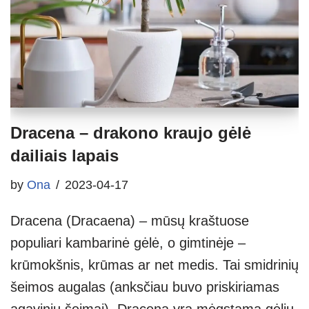
Dracena – drakono kraujo gėlė
dailiais lapais
by
Ona
2023-04-17
Dracena (Dracaena) – mūsų kraštuose
populiari kambarinė gėlė, o gimtinėje –
krūmokšnis, krūmas ar net medis. Tai smidrinių
šeimos augalas (anksčiau buvo priskiriamas
agavinių šeimai). Dracena yra mėgstama gėlių