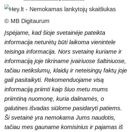
© MB Digitaurum
Įspėjame, kad šioje svetainėje pateikta
informacija neturėtų būti laikoma vienintele
teisinga informacija. Nors svetainę kuriame ir
informaciją joje tikriname įvairiuose šaltiniuose,
tačiau netikslumų, klaidų ir neteisingų faktų joje
gali pasitaikyti. Rekomenduojame visą
informaciją priimti kaip šiuo metu mums
priimtiną nuomonę, kuria dalinamės, o
galutines išvadas siūlome pasidaryti patiems.
Ši svetainė yra nemokama Jums naudotis,
tačiau mes gauname komisinius ir pajamas iš