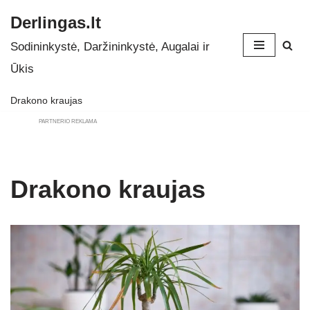
Derlingas.lt
Skip
Sodininkystė, Daržininkystė, Augalai ir
to
Ūkis
content
Drakono kraujas
PARTNERIO REKLAMA
Drakono kraujas