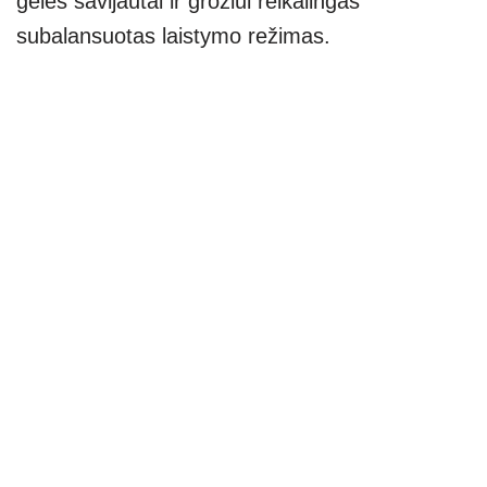
gėlės savijautai ir grožiui reikalingas
subalansuotas laistymo režimas.