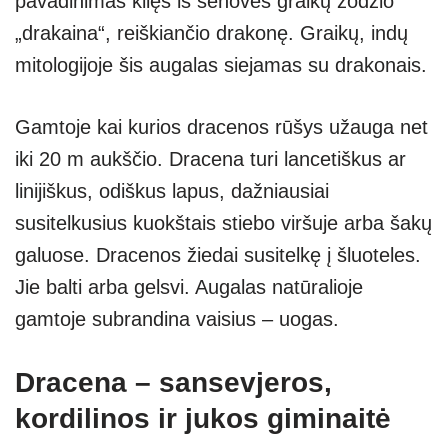
pavadinimas kilęs iš senovės graikų žodžio
„drakaina“, reiškiančio drakonę. Graikų, indų
mitologijoje šis augalas siejamas su drakonais.
Gamtoje kai kurios dracenos rūšys užauga net
iki 20 m aukščio. Dracena turi lancetiškus ar
linijiškus, odiškus lapus, dažniausiai
susitelkusius kuokštais stiebo viršuje arba šakų
galuose. Dracenos žiedai susitelkę į šluoteles.
Jie balti arba gelsvi. Augalas natūralioje
gamtoje subrandina vaisius – uogas.
Dracena – sansevjeros,
kordilinos ir jukos giminaitė