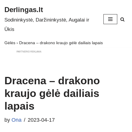
Derlingas.lt
Skip
Sodininkystė, Daržininkystė, Augalai ir
to
Ūkis
content
Gėlės
›
Dracena – drakono kraujo gėlė dailiais lapais
PARTNERIO REKLAMA
Dracena – drakono
kraujo gėlė dailiais
lapais
by
Ona
2023-04-17