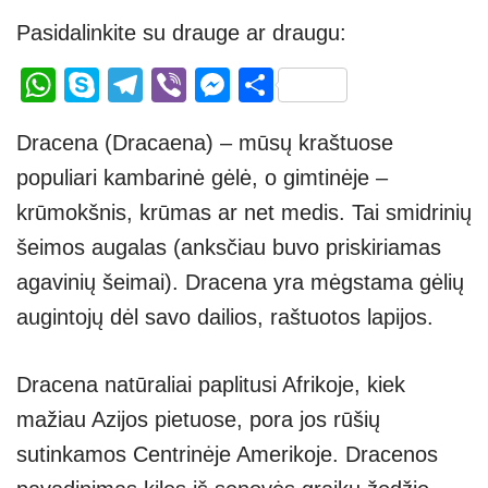
Pasidalinkite su drauge ar draugu:
W
S
T
Vi
M
S
h
ky
el
b
e
h
Dracena (Dracaena) – mūsų kraštuose
at
p
e
er
ss
ar
populiari kambarinė gėlė, o gimtinėje –
s
e
gr
e
e
krūmokšnis, krūmas ar net medis. Tai smidrinių
A
a
n
šeimos augalas (anksčiau buvo priskiriamas
p
m
g
agavinių šeimai). Dracena yra mėgstama gėlių
p
er
augintojų dėl savo dailios, raštuotos lapijos.
Dracena natūraliai paplitusi Afrikoje, kiek
mažiau Azijos pietuose, pora jos rūšių
sutinkamos Centrinėje Amerikoje. Dracenos