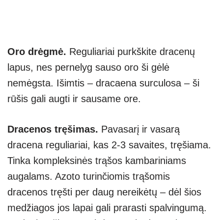
Oro drėgmė.
Reguliariai purkškite dracenų
lapus, nes pernelyg sauso oro ši gėlė
nemėgsta. Išimtis – dracaena surculosa – ši
rūšis gali augti ir sausame ore.
Dracenos tręšimas.
Pavasarį ir vasarą
dracena reguliariai, kas 2-3 savaites, tręšiama.
Tinka kompleksinės trąšos kambariniams
augalams. Azoto turinčiomis trąšomis
dracenos tręšti per daug nereikėtų – dėl šios
medžiagos jos lapai gali prarasti spalvingumą.