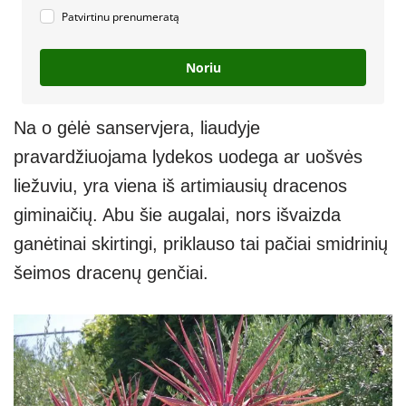
Patvirtinu prenumeratą
Noriu
Na o gėlė sanservjera, liaudyje
pravardžiuojama lydekos uodega ar uošvės
liežuviu, yra viena iš artimiausių dracenos
giminaičių. Abu šie augalai, nors išvaizda
ganėtinai skirtingi, priklauso tai pačiai smidrinių
šeimos dracenų genčiai.