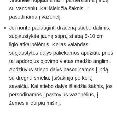
viršūnėlė nupjaunama ir pamerkiama į indą
su vandeniu. Kai išleidžia šaknis, ji
pasodinama į vazonėlį.
Jei norite padauginti draceną stiebo dalimis,
supjaustykite jauną stiprų stiebą 5-10 cm
ilgio atkarpėlėmis. Kelias valandas
supjaustytos dalys paliekamos apdžiūti, prieš
tai apdorojus pjovimo vietas medžio anglimi.
Apdžiuvus stiebo dalys pasodinamos į indą
su drėgnu smėliu. Įsišaknija po kelių
savaičių. Kai stiebo dalys išleidžia šaknis, jos
persodinamos į pastovius vazonėlius, į
žemės ir durpių mišinį.