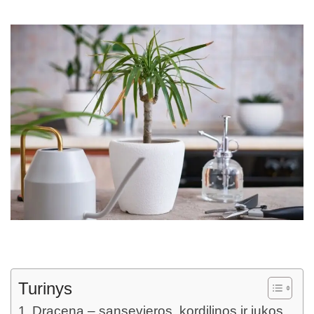
Turinys
Dracena – sansevjeros, kordilinos ir jukos