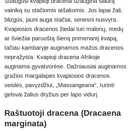
Suaugusi kvapioji dracena užaugina siaurą
vainiką su stačiomis atšakomis. Jos lapai žali,
blizgūs, jauni auga stačiai, senesni nusvyra.
Kvapiosios dracenos žiedai turi malonų, medų
ar šviežiai paruoštą šieną primenantį kvapą,
tačiau kambaryje auginamos mažos dracenos
nepražysta. Kvapioji dracena Afrikoje
auginama gyvatvorėse. Dažniausiai auginamos
gražios margalapės kvapiosios dracenos
veislės, pavyzdžiui, „Massangeana“, turinti
gelsvai žalius dryžius per lapo vidurį.
Raštuotoji dracena (Dracaena
marginata)