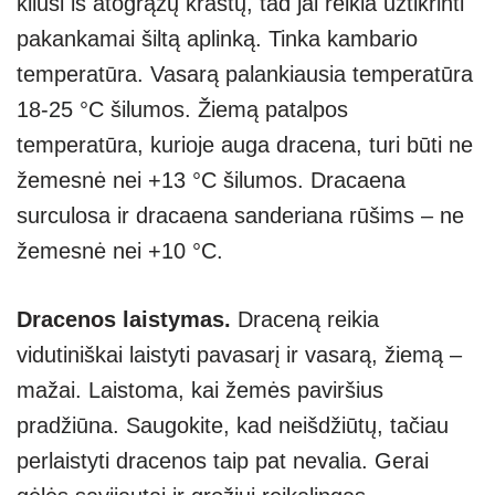
kilusi iš atogrąžų kraštų, tad jai reikia užtikrinti
pakankamai šiltą aplinką. Tinka kambario
temperatūra. Vasarą palankiausia temperatūra
18-25 °C šilumos. Žiemą patalpos
temperatūra, kurioje auga dracena, turi būti ne
žemesnė nei +13 °C šilumos. Dracaena
surculosa ir dracaena sanderiana rūšims – ne
žemesnė nei +10 °C.
Dracenos laistymas.
Draceną reikia
vidutiniškai laistyti pavasarį ir vasarą, žiemą –
mažai. Laistoma, kai žemės paviršius
pradžiūna. Saugokite, kad neišdžiūtų, tačiau
perlaistyti dracenos taip pat nevalia. Gerai