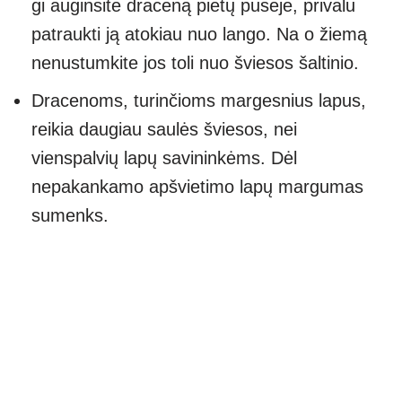
gi auginsite draceną pietų pusėje, privalu
patraukti ją atokiau nuo lango. Na o žiemą
nenustumkite jos toli nuo šviesos šaltinio.
Dracenoms, turinčioms margesnius lapus,
reikia daugiau saulės šviesos, nei
vienspalvių lapų savininkėms. Dėl
nepakankamo apšvietimo lapų margumas
sumenks.