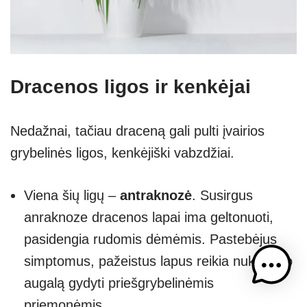
Dracenos ligos ir kenkėjai
Nedažnai, tačiau draceną gali pulti įvairios
grybelinės ligos, kenkėjiški vabzdžiai.
Viena šių ligų –
antraknozė
. Susirgus
anraknoze dracenos lapai ima geltonuoti,
pasidengia rudomis dėmėmis. Pastebėjus
simptomus, pažeistus lapus reikia nukirpti, o
augalą gydyti priešgrybelinėmis
priemonėmis.