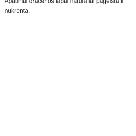
Apatiniai dracenos lapai natūraliai pagelsta ir
nukrenta.