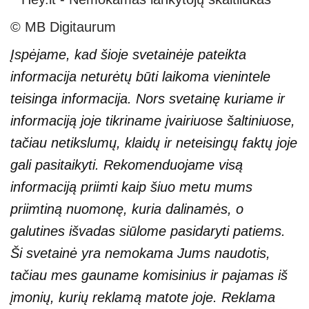
© MB Digitaurum
Įspėjame, kad šioje svetainėje pateikta
informacija neturėtų būti laikoma vienintele
teisinga informacija. Nors svetainę kuriame ir
informaciją joje tikriname įvairiuose šaltiniuose,
tačiau netikslumų, klaidų ir neteisingų faktų joje
gali pasitaikyti. Rekomenduojame visą
informaciją priimti kaip šiuo metu mums
priimtiną nuomonę, kuria dalinamės, o
galutines išvadas siūlome pasidaryti patiems.
Ši svetainė yra nemokama Jums naudotis,
tačiau mes gauname komisinius ir pajamas iš
įmonių, kurių reklamą matote joje. Reklama