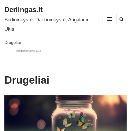
Derlingas.lt
Skip
Sodininkystė, Daržininkystė, Augalai ir
to
Ūkis
content
Drugeliai
PARTNERIO REKLAMA
Drugeliai