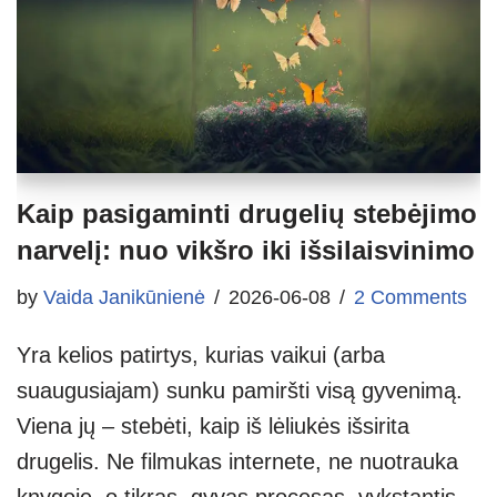
Kaip pasigaminti drugelių stebėjimo
narvelį: nuo vikšro iki išsilaisvinimo
by
Vaida Janikūnienė
2026-06-08
2 Comments
Yra kelios patirtys, kurias vaikui (arba
suaugusiajam) sunku pamiršti visą gyvenimą.
Viena jų – stebėti, kaip iš lėliukės išsirita
drugelis. Ne filmukas internete, ne nuotrauka
knygoje, o tikras, gyvas procesas, vykstantis