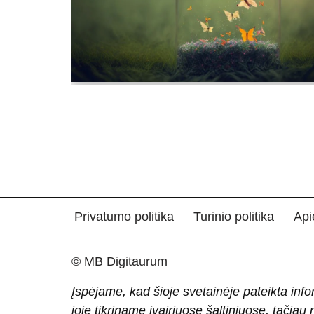
Privatumo politika
Turinio politika
Api
© MB Digitaurum
Įspėjame, kad šioje svetainėje pateikta info
joje tikriname įvairiuose šaltiniuose, tačiau