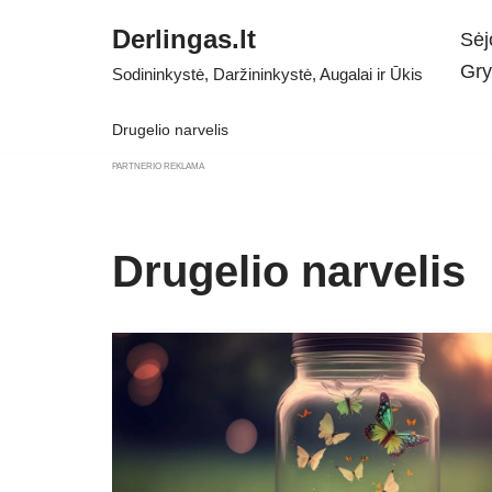
Derlingas.lt
Sėj
Skip
Gry
Sodininkystė, Daržininkystė, Augalai ir Ūkis
to
content
Drugelio narvelis
PARTNERIO REKLAMA
Drugelio narvelis