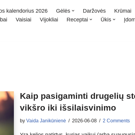
os kalendorius 2026
Gėlės
Daržovės
Krūmai
bai
Vaisiai
Vijokliai
Receptai
Ūkis
Įdo
Kaip pasigaminti drugelių st
vikšro iki išsilaisvinimo
by
Vaida Janikūnienė
2026-06-08
2 Comments
Yra kelios patirtys, kurias vaikui (arba suaugus