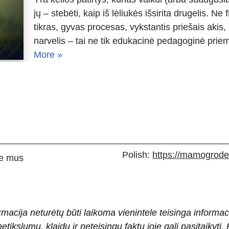
jų – stebėti, kaip iš lėliukės išsirita drugelis. N
tikras, gyvas procesas, vykstantis priešais akis, 
narvelis – tai ne tik edukacinė pedagoginė pri
More »
Polish:
https://mamogrodek
e mus
rmacija neturėtų būti laikoma vienintele teisinga informac
 netikslumų, klaidų ir neteisingų faktų joje gali pasitaiky