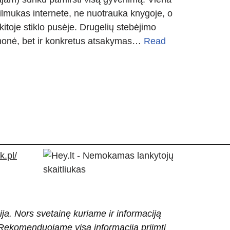
e filmukas internete, ne nuotrauka knygoje, o
kitoje stiklo pusėje. Drugelių stebėjimo
emonė, bet ir konkretus atsakymas…
Read
.pl/
ija. Nors svetainę kuriame ir informaciją
ti. Rekomenduojame visą informaciją priimti