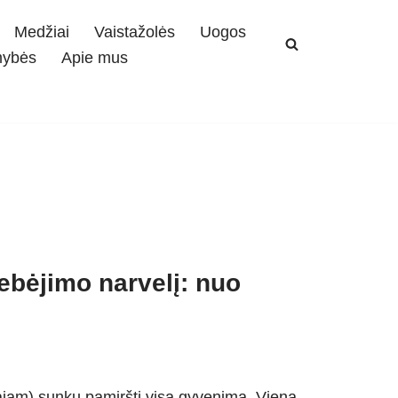
Medžiai
Vaistažolės
Uogos
mybės
Apie mus
ebėjimo narvelį: nuo
iajam) sunku pamiršti visą gyvenimą. Viena