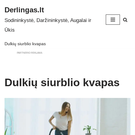
Derlingas.lt
Skip
Sodininkystė, Daržininkystė, Augalai ir
to
Ūkis
content
Dulkių siurblio kvapas
PARTNERIO REKLAMA
Dulkių siurblio kvapas