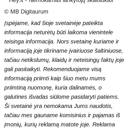
© MB Digitaurum
Įspėjame, kad šioje svetainėje pateikta
informacija neturėtų būti laikoma vienintele
teisinga informacija. Nors svetainę kuriame ir
informaciją joje tikriname įvairiuose šaltiniuose,
tačiau netikslumų, klaidų ir neteisingų faktų joje
gali pasitaikyti. Rekomenduojame visą
informaciją priimti kaip šiuo metu mums
priimtiną nuomonę, kuria dalinamės, o
galutines išvadas siūlome pasidaryti patiems.
Ši svetainė yra nemokama Jums naudotis,
tačiau mes gauname komisinius ir pajamas iš
įmonių, kurių reklamą matote joje. Reklama