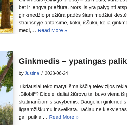
bet ir lengva priežiūra. Nors jis yra palyginti 
ginkmedžio priežiūra padės šiam medžiui klestėti
straipsnyje aptarsime, kokių iššūkių kelia ginkme
medį,…
Read More »
Ginkmedis – ypatingas palik
by
Justina
2023-06-24
Tikriausiai teko matyti šmaikščią televizijos r
„Bilobil“? Didelei daliai žiūrovų tai buvo viena i
skatinančiomis savybėmis. Daugeliui ginkmedis i
ilgaamžiškumu ir sveikata. Tačiau ne kiekvienas 
gali puikiai…
Read More »