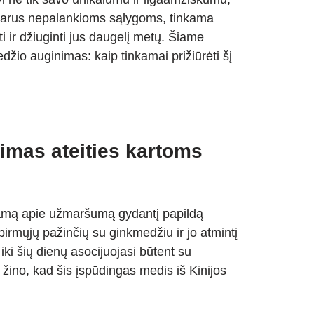
atsparus nepalankioms sąlygoms, tinkama
 ir džiuginti jus daugelį metų. Šiame
džio auginimas: kaip tinkamai prižiūrėti šį
imas ateities kartoms
eklamą apie užmaršumą gydantį papildą
š pirmųjų pažinčių su ginkmedžiu ir jo atmintį
ki šių dienų asocijuojasi būtent su
žino, kad šis įspūdingas medis iš Kinijos