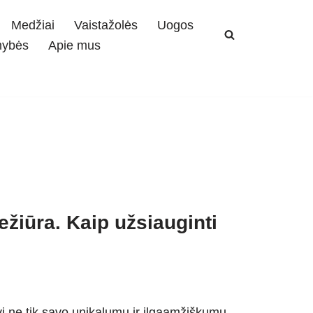
Medžiai
Vaistažolės
Uogos
mybės
Apie mus
žiūra. Kaip užsiauginti
vi ne tik savo unikalumu ir ilgaamžiškumu,