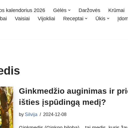
os kalendorius 2026
Gėlės
Daržovės
Krūmai
bai
Vaisiai
Vijokliai
Receptai
Ūkis
Įdo
edis
Ginkmedžio auginimas ir prie
išties įspūdingą medį?
by
Silvija
2024-12-08
Ginkmedis (Ginkgo biloba) – tai medis, kuris ža