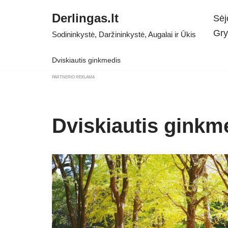
Derlingas.lt
Sėj
Skip
Gry
Sodininkystė, Daržininkystė, Augalai ir Ūkis
to
content
Dviskiautis ginkmedis
PARTNERIO REKLAMA
Dviskiautis ginkm