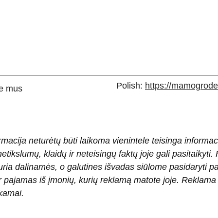
Polish:
https://mamogrodek
e mus
rmacija neturėtų būti laikoma vienintele teisinga informac
 netikslumų, klaidų ir neteisingų faktų joje gali pasitaiky
ria dalinamės, o galutines išvadas siūlome pasidaryti 
pajamas iš įmonių, kurių reklamą matote joje. Reklama pad
okamai.