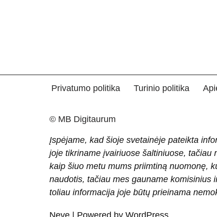
Privatumo politika
Turinio politika
Api
© MB Digitaurum
Įspėjame, kad šioje svetainėje pateikta info
joje tikriname įvairiuose šaltiniuose, tačiau
kaip šiuo metu mums priimtiną nuomonę, ku
naudotis, tačiau mes gauname komisinius ir 
toliau informacija joje būtų prieinama nem
Neve
| Powered by
WordPress