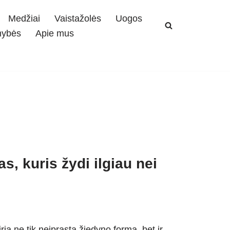
Medžiai
Vaistažolės
Uogos
mybės
Apie mus
, kuris žydi ilgiau nei
ia ne tik neįprasta žiedyno forma, bet ir