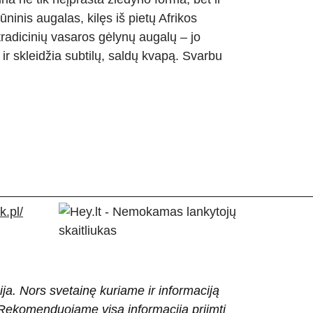
ninis augalas, kilęs iš pietų Afrikos
radicinių vasaros gėlynų augalų – jo
t ir skleidžia subtilų, saldų kvapą. Svarbu
.pl/
ija. Nors svetainę kuriame ir informaciją
ti. Rekomenduojame visą informaciją priimti