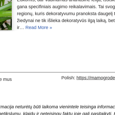
gana specifiniais augimo reikalavimais. Tai svogū
regionų, kuris dekoratyvumu pranoksta daugelį t
žiedynai ne tik išlieka dekoratyvūs ilgą laiką, be
ir…
Read More »
Polish:
https://mamogrodek
e mus
rmacija neturėtų būti laikoma vienintele teisinga informac
 netikslumų, klaidų ir neteisingų faktų joje gali pasitaiky