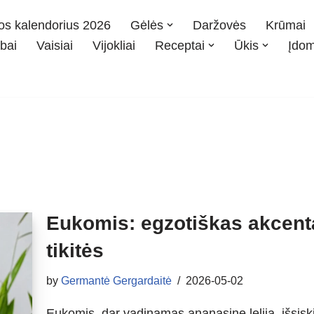
os kalendorius 2026
Gėlės
Daržovės
Krūmai
bai
Vaisiai
Vijokliai
Receptai
Ūkis
Įdo
Eukomis: egzotiškas akcentas
tikitės
by
Germantė Gergardaitė
2026-05-02
Eukomis, dar vadinamas ananasine lelija, išsiskir