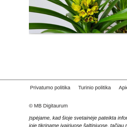
Privatumo politika
Turinio politika
Api
© MB Digitaurum
Įspėjame, kad šioje svetainėje pateikta info
joje tikriname įvairiuose šaltiniuose, tačiau