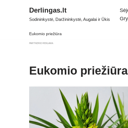
Derlingas.lt
Sėj
Skip
Gry
Sodininkystė, Daržininkystė, Augalai ir Ūkis
to
content
Eukomio priežiūra
PARTNERIO REKLAMA
Eukomio priežiūra