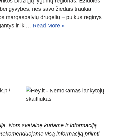
rikos Didžiųjų lygumų regionas. Ežiuolės
 bei gyvybės, nes savo žiedais traukia
tos margaspalvių drugelių – puikus reginys
gantys ir iki…
Read More »
.pl/
ija. Nors svetainę kuriame ir informaciją
ti. Rekomenduojame visą informaciją priimti