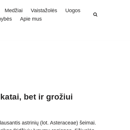
Medžiai
Vaistažolės
Uogos
mybės
Apie mus
atai, bet ir grožiui
lausantis astrinių (lot. Asteraceae) šeimai.