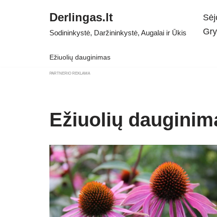
Derlingas.lt
Sėj
Skip
Gry
Sodininkystė, Daržininkystė, Augalai ir Ūkis
to
content
Ežiuolių dauginimas
PARTNERIO REKLAMA
Ežiuolių dauginim