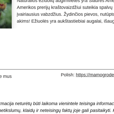
Natūralios ežiuolių augimvietės yra Šiaurės Ame
Amerikos prerijų kraštovaizdžiui suteikia spalvų
įvairiausius vabzdžius. Žydinčios pievos, nutūp
akims! Ežiuolės yra aukštastiebiai augalai, išau
Polish:
https://mamogrodek
e mus
rmacija neturėtų būti laikoma vienintele teisinga informac
 netikslumų, klaidų ir neteisingų faktų joje gali pasitaiky