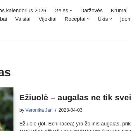
os kalendorius 2026
Gėlės
Daržovės
Krūmai
bai
Vaisiai
Vijokliai
Receptai
Ūkis
Įdo
as
Ežiuolė – augalas ne tik sveik
by
Veronika Jan
2023-04-03
Ežiuolė (lot. Echinacea) yra žolinis augalas, prik