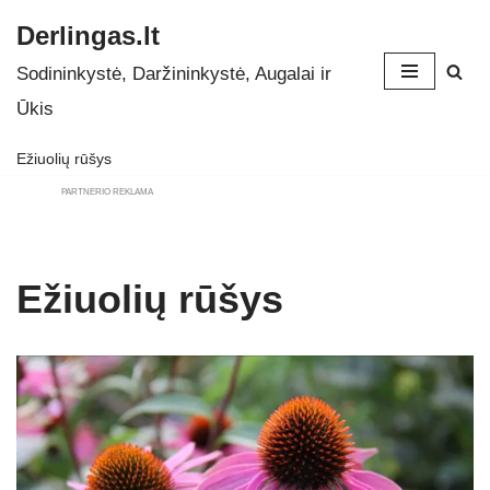
Derlingas.lt
Skip
Sodininkystė, Daržininkystė, Augalai ir
to
Ūkis
content
Ežiuolių rūšys
PARTNERIO REKLAMA
Ežiuolių rūšys