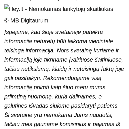
© MB Digitaurum
Įspėjame, kad šioje svetainėje pateikta
informacija neturėtų būti laikoma vienintele
teisinga informacija. Nors svetainę kuriame ir
informaciją joje tikriname įvairiuose šaltiniuose,
tačiau netikslumų, klaidų ir neteisingų faktų joje
gali pasitaikyti. Rekomenduojame visą
informaciją priimti kaip šiuo metu mums
priimtiną nuomonę, kuria dalinamės, o
galutines išvadas siūlome pasidaryti patiems.
Ši svetainė yra nemokama Jums naudotis,
tačiau mes gauname komisinius ir pajamas iš