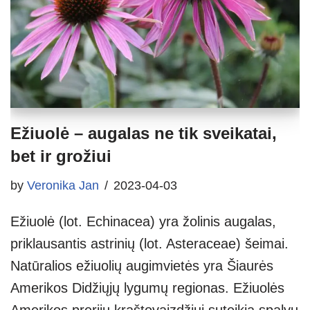
Ežiuolė – augalas ne tik sveikatai,
bet ir grožiui
by
Veronika Jan
2023-04-03
Ežiuolė (lot. Echinacea) yra žolinis augalas,
priklausantis astrinių (lot. Asteraceae) šeimai.
Natūralios ežiuolių augimvietės yra Šiaurės
Amerikos Didžiųjų lygumų regionas. Ežiuolės
Amerikos prerijų kraštovaizdžiui suteikia spalvų