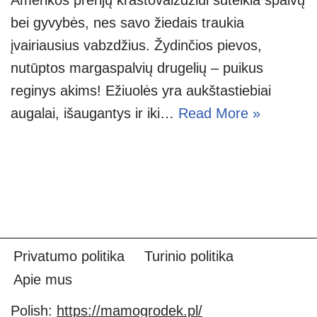
bei gyvybės, nes savo žiedais traukia
įvairiausius vabzdžius. Žydinčios pievos,
nutūptos margaspalvių drugelių – puikus
reginys akims! Ežiuolės yra aukštastiebiai
augalai, išaugantys ir iki…
Read More »
Privatumo politika
Turinio politika
Apie mus
Polish:
https://mamogrodek.pl/