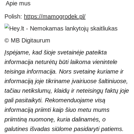
Apie mus
Polish:
https://mamogrodek.pl/
© MB Digitaurum
Įspėjame, kad šioje svetainėje pateikta
informacija neturėtų būti laikoma vienintele
teisinga informacija. Nors svetainę kuriame ir
informaciją joje tikriname įvairiuose šaltiniuose,
tačiau netikslumų, klaidų ir neteisingų faktų joje
gali pasitaikyti. Rekomenduojame visą
informaciją priimti kaip šiuo metu mums
priimtiną nuomonę, kuria dalinamės, o
galutines išvadas siūlome pasidaryti patiems.