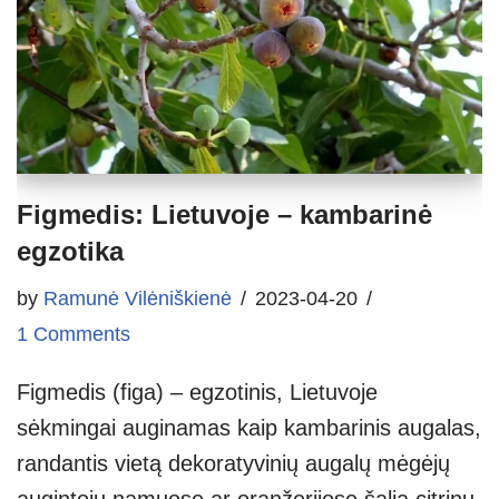
Figmedis: Lietuvoje – kambarinė
egzotika
by
Ramunė Vilėniškienė
2023-04-20
1 Comments
Figmedis (figa) – egzotinis, Lietuvoje
sėkmingai auginamas kaip kambarinis augalas,
randantis vietą dekoratyvinių augalų mėgėjų
augintojų namuose ar oranžerijose šalia citrinų,