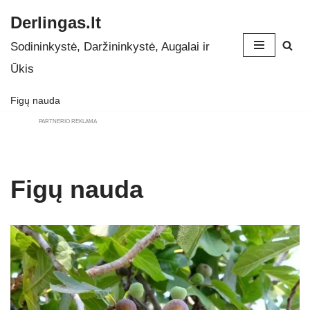
Derlingas.lt
Skip
Sodininkystė, Daržininkystė, Augalai ir
to
Ūkis
content
Figų nauda
PARTNERIO REKLAMA
Figų nauda