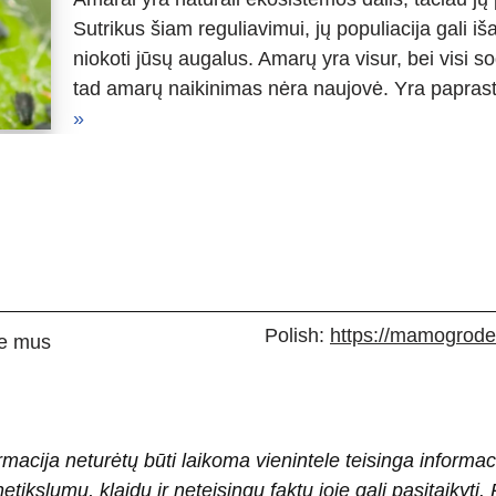
Sutrikus šiam reguliavimui, jų populiacija gali iš
niokoti jūsų augalus. Amarų yra visur, bei visi s
tad amarų naikinimas nėra naujovė. Yra paprast
»
Polish:
https://mamogrodek
e mus
rmacija neturėtų būti laikoma vienintele teisinga informac
 netikslumų, klaidų ir neteisingų faktų joje gali pasitaiky