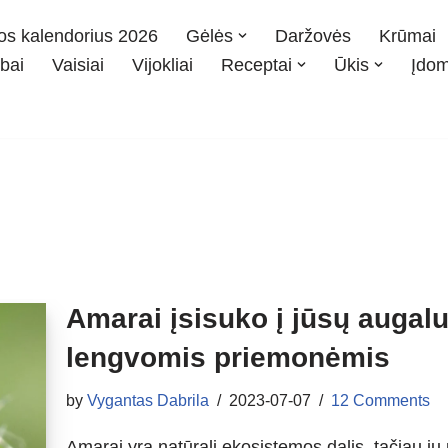
os kalendorius 2026
Gėlės
Daržovės
Krūmai
bai
Vaisiai
Vijokliai
Receptai
Ūkis
Įdo
Amarai įsisuko į jūsų auga
lengvomis priemonėmis
by
Vygantas Dabrila
2023-07-07
12 Comments
Amarai yra natūrali ekosistemos dalis, tačiau jų 