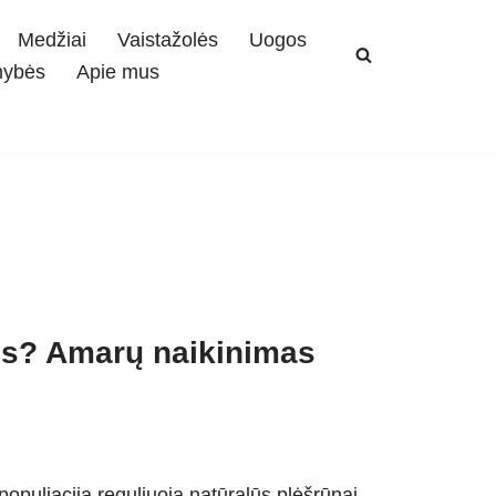
Medžiai
Vaistažolės
Uogos
mybės
Apie mus
lus? Amarų naikinimas
populiaciją reguliuoja natūralūs plėšrūnai.