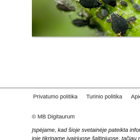
Privatumo politika
Turinio politika
Api
© MB Digitaurum
Įspėjame, kad šioje svetainėje pateikta info
joje tikriname įvairiuose šaltiniuose, tačiau