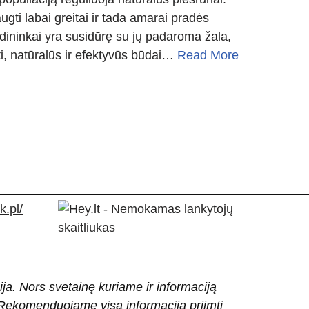
augti labai greitai ir tada amarai pradės
odininkai yra susidūrę su jų padaroma žala,
i, natūralūs ir efektyvūs būdai…
Read More
.pl/
ija. Nors svetainę kuriame ir informaciją
ti. Rekomenduojame visą informaciją priimti