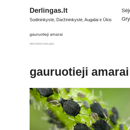
Derlingas.lt
Sėj
Skip
Gry
Sodininkystė, Daržininkystė, Augalai ir Ūkis
to
content
gauruotieji amarai
PARTNERIO REKLAMA
gauruotieji amarai