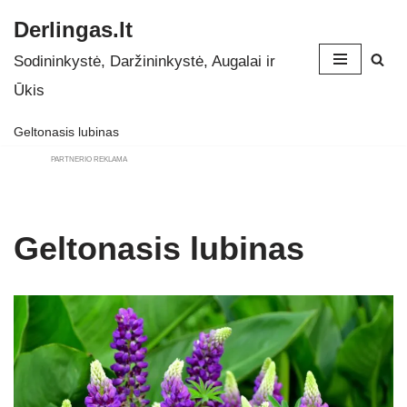
Derlingas.lt
Skip
Sodininkystė, Daržininkystė, Augalai ir
to
Ūkis
content
Geltonasis lubinas
PARTNERIO REKLAMA
Geltonasis lubinas