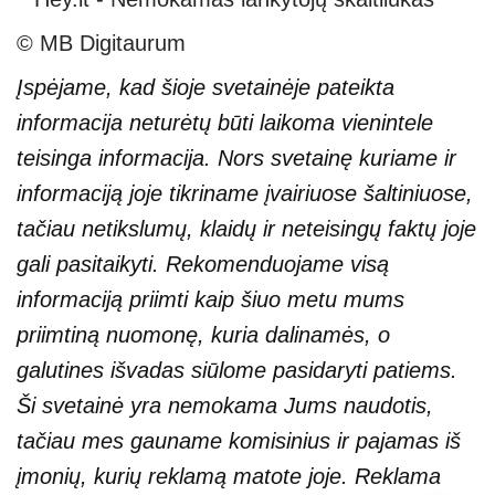
© MB Digitaurum
Įspėjame, kad šioje svetainėje pateikta
informacija neturėtų būti laikoma vienintele
teisinga informacija. Nors svetainę kuriame ir
informaciją joje tikriname įvairiuose šaltiniuose,
tačiau netikslumų, klaidų ir neteisingų faktų joje
gali pasitaikyti. Rekomenduojame visą
informaciją priimti kaip šiuo metu mums
priimtiną nuomonę, kuria dalinamės, o
galutines išvadas siūlome pasidaryti patiems.
Ši svetainė yra nemokama Jums naudotis,
tačiau mes gauname komisinius ir pajamas iš
įmonių, kurių reklamą matote joje. Reklama