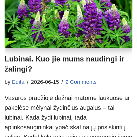
Lubinai. Kuo jie mums naudingi ir
žalingi?
by
Edita
2026-06-15
2 Comments
Vasaros pradžioje dažnai matome laukuose ar
pakelėse mėlynai žydinčius augalus – tai
lubinai. Kada žydi lubinai, tada
aplinkosaugininkai ypač skatina jų prisiskinti į
valias. Kodėl kyla toks vajus visuomenėje jiems