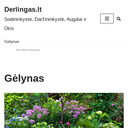
Derlingas.lt
Skip
Sodininkystė, Daržininkystė, Augalai ir
to
Ūkis
content
Gėlynas
PARTNERIO REKLAMA
Gėlynas