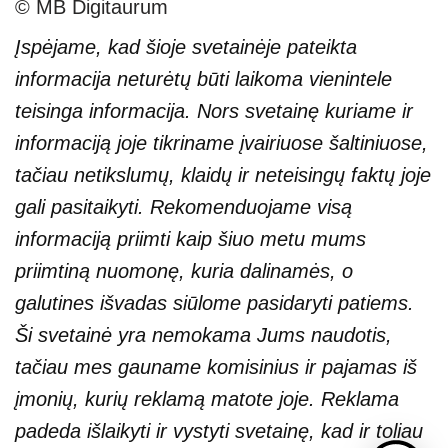
© MB Digitaurum
Įspėjame, kad šioje svetainėje pateikta
informacija neturėtų būti laikoma vienintele
teisinga informacija. Nors svetainę kuriame ir
informaciją joje tikriname įvairiuose šaltiniuose,
tačiau netikslumų, klaidų ir neteisingų faktų joje
gali pasitaikyti. Rekomenduojame visą
informaciją priimti kaip šiuo metu mums
priimtiną nuomonę, kuria dalinamės, o
galutines išvadas siūlome pasidaryti patiems.
Ši svetainė yra nemokama Jums naudotis,
tačiau mes gauname komisinius ir pajamas iš
įmonių, kurių reklamą matote joje. Reklama
padeda išlaikyti ir vystyti svetainę, kad ir toliau