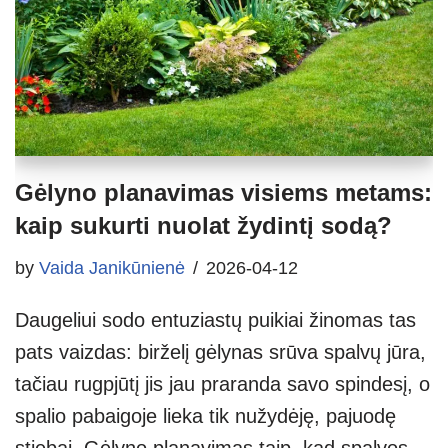
Gėlyno planavimas visiems metams:
kaip sukurti nuolat žydintį sodą?
by
Vaida Janikūnienė
2026-04-12
Daugeliui sodo entuziastų puikiai žinomas tas
pats vaizdas: birželį gėlynas srūva spalvų jūra,
tačiau rugpjūtį jis jau praranda savo spindesį, o
spalio pabaigoje lieka tik nužydėję, pajuodę
stiebai. Gėlyno planavimas taip, kad spalvos