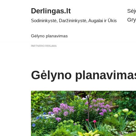
Derlingas.lt
Sėj
Skip
Gry
Sodininkystė, Daržininkystė, Augalai ir Ūkis
to
content
Gėlyno planavimas
PARTNERIO REKLAMA
Gėlyno planavima