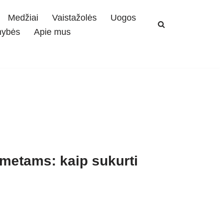
Medžiai
Vaistažolės
Uogos
mybės
Apie mus
metams: kaip sukurti