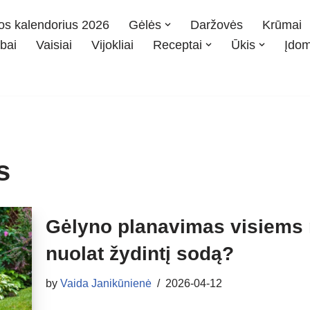
os kalendorius 2026
Gėlės
Daržovės
Krūmai
bai
Vaisiai
Vijokliai
Receptai
Ūkis
Įdo
s
Gėlyno planavimas visiems 
nuolat žydintį sodą?
by
Vaida Janikūnienė
2026-04-12