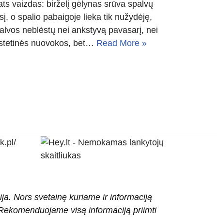
ts vaizdas: birželį gėlynas srūva spalvų
sį, o spalio pabaigoje lieka tik nužydėję,
alvos neblėstų nei ankstyvą pavasarį, nei
 estetinės nuovokos, bet…
Read More »
.pl/
ija. Nors svetainę kuriame ir informaciją
ti. Rekomenduojame visą informaciją priimti