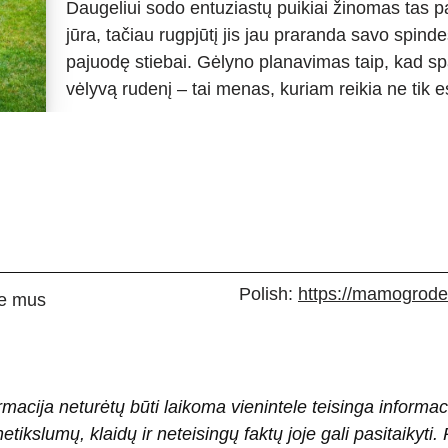
Daugeliui sodo entuziastų puikiai žinomas tas pa
jūra, tačiau rugpjūtį jis jau praranda savo spinde
pajuodę stiebai. Gėlyno planavimas taip, kad sp
vėlyvą rudenį – tai menas, kuriam reikia ne tik
Polish:
https://mamogrodek
e mus
rmacija neturėtų būti laikoma vienintele teisinga informac
 netikslumų, klaidų ir neteisingų faktų joje gali pasitaiky