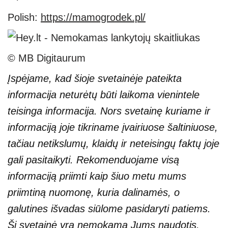
Polish:
https://mamogrodek.pl/
© MB Digitaurum
Įspėjame, kad šioje svetainėje pateikta
informacija neturėtų būti laikoma vienintele
teisinga informacija. Nors svetainę kuriame ir
informaciją joje tikriname įvairiuose šaltiniuose,
tačiau netikslumų, klaidų ir neteisingų faktų joje
gali pasitaikyti. Rekomenduojame visą
informaciją priimti kaip šiuo metu mums
priimtiną nuomonę, kuria dalinamės, o
galutines išvadas siūlome pasidaryti patiems.
Ši svetainė yra nemokama Jums naudotis,