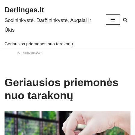
Derlingas.lt
Skip
Sodininkystė, Daržininkystė, Augalai ir
to
Ūkis
content
Geriausios priemonės nuo tarakonų
PARTNERIO REKLAMA
Geriausios priemonės
nuo tarakonų