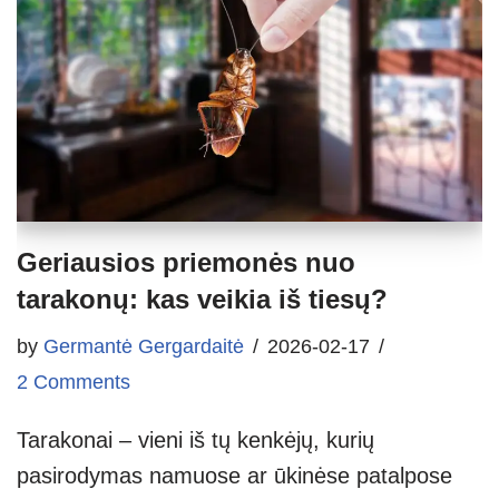
Geriausios priemonės nuo
tarakonų: kas veikia iš tiesų?
by
Germantė Gergardaitė
2026-02-17
2 Comments
Tarakonai – vieni iš tų kenkėjų, kurių
pasirodymas namuose ar ūkinėse patalpose