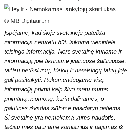
© MB Digitaurum
Įspėjame, kad šioje svetainėje pateikta
informacija neturėtų būti laikoma vienintele
teisinga informacija. Nors svetainę kuriame ir
informaciją joje tikriname įvairiuose šaltiniuose,
tačiau netikslumų, klaidų ir neteisingų faktų joje
gali pasitaikyti. Rekomenduojame visą
informaciją priimti kaip šiuo metu mums
priimtiną nuomonę, kuria dalinamės, o
galutines išvadas siūlome pasidaryti patiems.
Ši svetainė yra nemokama Jums naudotis,
tačiau mes gauname komisinius ir pajamas iš