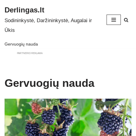
Derlingas.lt
Skip
Sodininkystė, Daržininkystė, Augalai ir
to
Ūkis
content
Gervuogių nauda
PARTNERIO REKLAMA
Gervuogių nauda