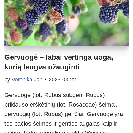
Gervuogė – labai vertinga uoga,
kurią lengva užauginti
by
Veronika Jan
2023-03-22
Gervuogė (lot. Rubus subgen. Rubus)
priklauso erškėtinių (lot. Rosaceae) šeimai,
gervuogių (lot. Rubus) genčiai. Gervuogė yra
tos pačios šeimos ir genties augalas kaip ir
avietė, todėl daugeliu aspektų (išvaizda,