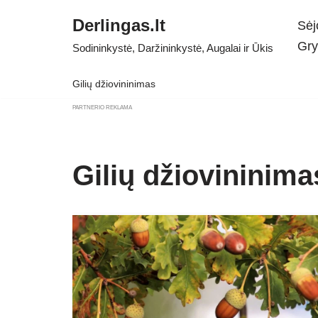
Derlingas.lt
Sėj
Skip
Gry
Sodininkystė, Daržininkystė, Augalai ir Ūkis
to
content
Gilių džiovininimas
PARTNERIO REKLAMA
Gilių džiovininima