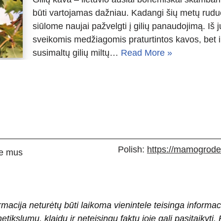
būti vartojamas dažniau. Kadangi šių metų ruduo
siūlome naujai pažvelgti į gilių panaudojimą. Iš 
sveikomis medžiagomis praturtintos kavos, bet i
susimaltų gilių miltų…
Read More »
Polish:
https://mamogrodek
e mus
rmacija neturėtų būti laikoma vienintele teisinga informac
 netikslumų, klaidų ir neteisingų faktų joje gali pasitaiky