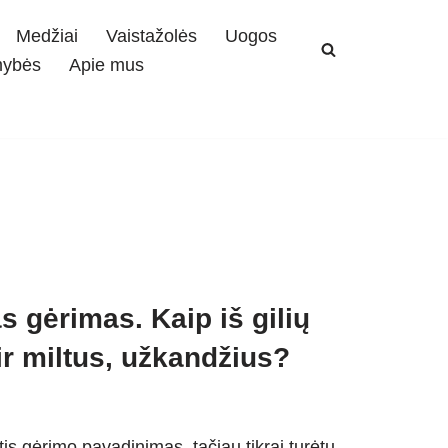
Medžiai
Vaistažolės
Uogos
mybės
Apie mus
s gėrimas. Kaip iš gilių
 ir miltus, užkandžius?
is gėrimo pavadinimas, tačiau tikrai turėtų