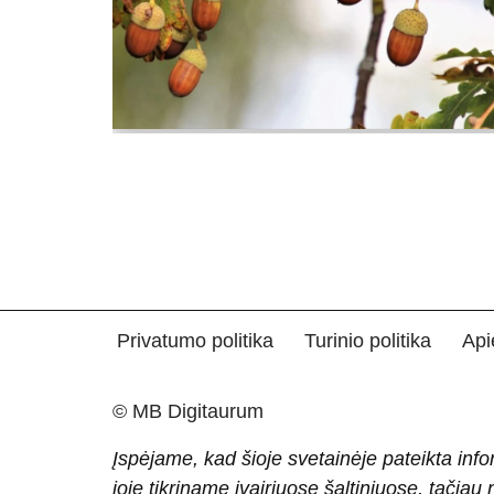
Privatumo politika
Turinio politika
Api
© MB Digitaurum
Įspėjame, kad šioje svetainėje pateikta info
joje tikriname įvairiuose šaltiniuose, tačiau