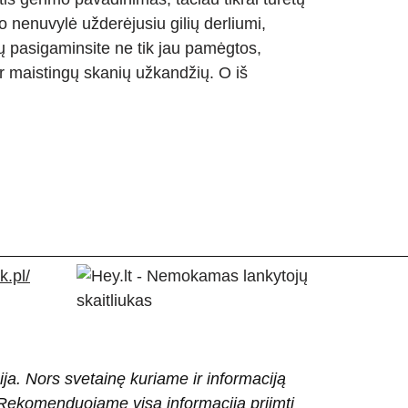
 nenuvylė užderėjusiu gilių derliumi,
jų pasigaminsite ne tik jau pamėgtos,
r maistingų skanių užkandžių. O iš
.pl/
ija. Nors svetainę kuriame ir informaciją
ti. Rekomenduojame visą informaciją priimti