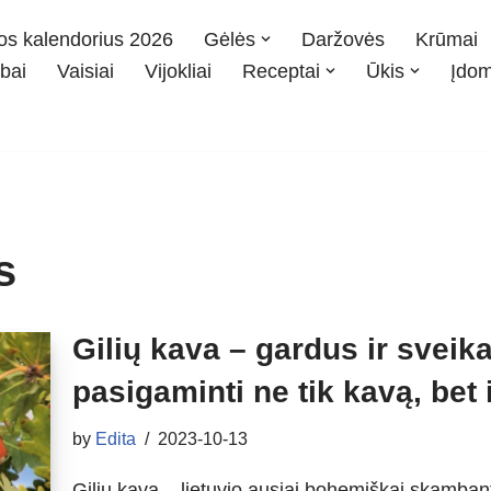
os kalendorius 2026
Gėlės
Daržovės
Krūmai
bai
Vaisiai
Vijokliai
Receptai
Ūkis
Įdo
s
Gilių kava – gardus ir sveika
pasigaminti ne tik kavą, bet
by
Edita
2023-10-13
Gilių kava – lietuvio ausiai bohemiškai skambant