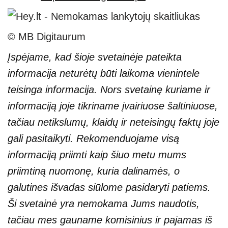
© MB Digitaurum
Įspėjame, kad šioje svetainėje pateikta
informacija neturėtų būti laikoma vienintele
teisinga informacija. Nors svetainę kuriame ir
informaciją joje tikriname įvairiuose šaltiniuose,
tačiau netikslumų, klaidų ir neteisingų faktų joje
gali pasitaikyti. Rekomenduojame visą
informaciją priimti kaip šiuo metu mums
priimtiną nuomonę, kuria dalinamės, o
galutines išvadas siūlome pasidaryti patiems.
Ši svetainė yra nemokama Jums naudotis,
tačiau mes gauname komisinius ir pajamas iš