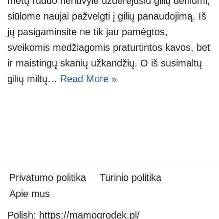
metų ruduo nenuvylė užderėjusiu gilių derliumi,
siūlome naujai pažvelgti į gilių panaudojimą. Iš
jų pasigaminsite ne tik jau pamėgtos,
sveikomis medžiagomis praturtintos kavos, bet
ir maistingų skanių užkandžių. O iš susimaltų
gilių miltų…
Read More »
Privatumo politika
Turinio politika
Apie mus
Polish:
https://mamogrodek.pl/