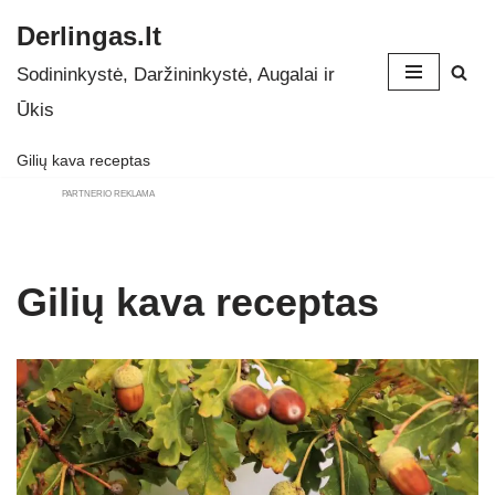
Derlingas.lt
Skip
Sodininkystė, Daržininkystė, Augalai ir
to
Ūkis
content
Gilių kava receptas
PARTNERIO REKLAMA
Gilių kava receptas