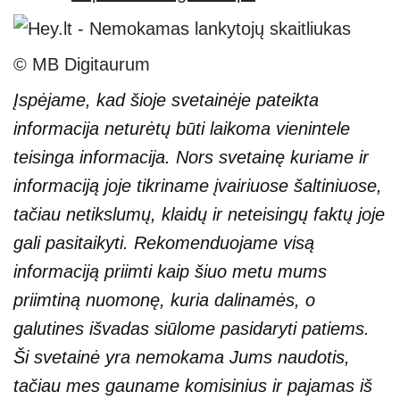
© MB Digitaurum
Įspėjame, kad šioje svetainėje pateikta
informacija neturėtų būti laikoma vienintele
teisinga informacija. Nors svetainę kuriame ir
informaciją joje tikriname įvairiuose šaltiniuose,
tačiau netikslumų, klaidų ir neteisingų faktų joje
gali pasitaikyti. Rekomenduojame visą
informaciją priimti kaip šiuo metu mums
priimtiną nuomonę, kuria dalinamės, o
galutines išvadas siūlome pasidaryti patiems.
Ši svetainė yra nemokama Jums naudotis,
tačiau mes gauname komisinius ir pajamas iš