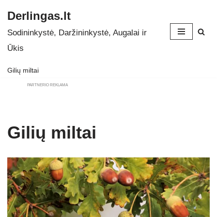
Derlingas.lt
Skip
Sodininkystė, Daržininkystė, Augalai ir
to
Ūkis
content
Gilių miltai
PARTNERIO REKLAMA
Gilių miltai