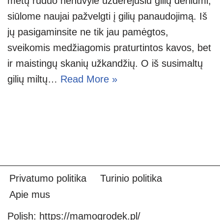
metų ruduo nenuvylė užderėjusiu gilių derliumi,
siūlome naujai pažvelgti į gilių panaudojimą. Iš
jų pasigaminsite ne tik jau pamėgtos,
sveikomis medžiagomis praturtintos kavos, bet
ir maistingų skanių užkandžių. O iš susimaltų
gilių miltų…
Read More »
Privatumo politika
Turinio politika
Apie mus
Polish:
https://mamogrodek.pl/