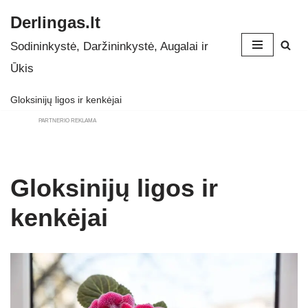
Derlingas.lt
Skip
Sodininkystė, Daržininkystė, Augalai ir
to
Ūkis
content
Gloksinijų ligos ir kenkėjai
PARTNERIO REKLAMA
Gloksinijų ligos ir
kenkėjai