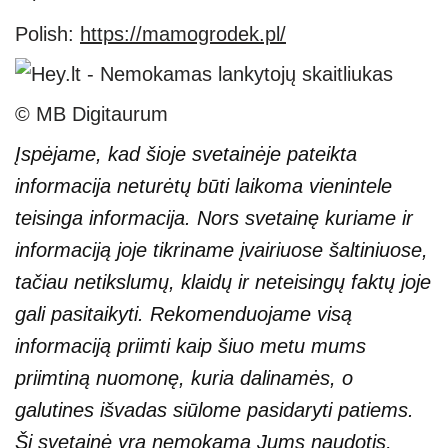
Polish:
https://mamogrodek.pl/
© MB Digitaurum
Įspėjame, kad šioje svetainėje pateikta
informacija neturėtų būti laikoma vienintele
teisinga informacija. Nors svetainę kuriame ir
informaciją joje tikriname įvairiuose šaltiniuose,
tačiau netikslumų, klaidų ir neteisingų faktų joje
gali pasitaikyti. Rekomenduojame visą
informaciją priimti kaip šiuo metu mums
priimtiną nuomonę, kuria dalinamės, o
galutines išvadas siūlome pasidaryti patiems.
Ši svetainė yra nemokama Jums naudotis,