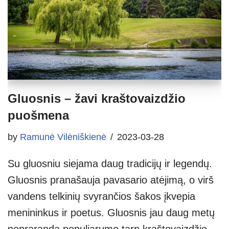
Gluosnis – žavi kraštovaizdžio
puošmena
by
Ramunė Vilėniškienė
2023-03-28
Su gluosniu siejama daug tradicijų ir legendų.
Gluosnis pranašauja pavasario atėjimą, o virš
vandens telkinių svyrančios šakos įkvepia
menininkus ir poetus. Gluosnis jau daug metų
nepraranda populiarumo tarp kraštovaizdžio