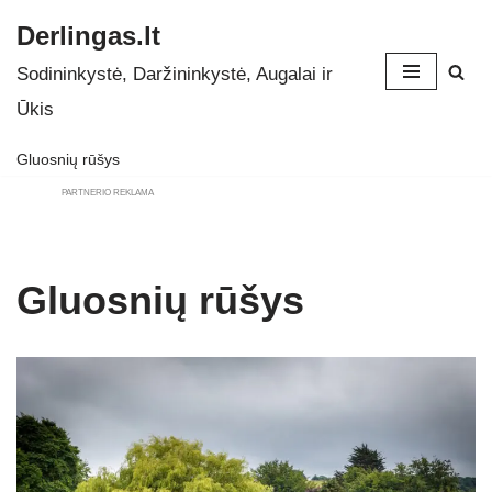
Derlingas.lt
Skip
Sodininkystė, Daržininkystė, Augalai ir
to
Ūkis
content
Gluosnių rūšys
PARTNERIO REKLAMA
Gluosnių rūšys