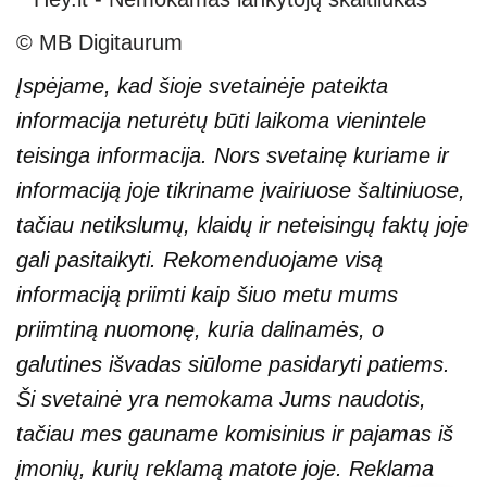
© MB Digitaurum
Įspėjame, kad šioje svetainėje pateikta
informacija neturėtų būti laikoma vienintele
teisinga informacija. Nors svetainę kuriame ir
informaciją joje tikriname įvairiuose šaltiniuose,
tačiau netikslumų, klaidų ir neteisingų faktų joje
gali pasitaikyti. Rekomenduojame visą
informaciją priimti kaip šiuo metu mums
priimtiną nuomonę, kuria dalinamės, o
galutines išvadas siūlome pasidaryti patiems.
Ši svetainė yra nemokama Jums naudotis,
tačiau mes gauname komisinius ir pajamas iš
įmonių, kurių reklamą matote joje. Reklama