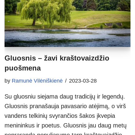
Gluosnis – žavi kraštovaizdžio
puošmena
by
Ramunė Vilėniškienė
2023-03-28
Su gluosniu siejama daug tradicijų ir legendų.
Gluosnis pranašauja pavasario atėjimą, o virš
vandens telkinių svyrančios šakos įkvepia
menininkus ir poetus. Gluosnis jau daug metų
nepraranda populiarumo tarp kraštovaizdžio