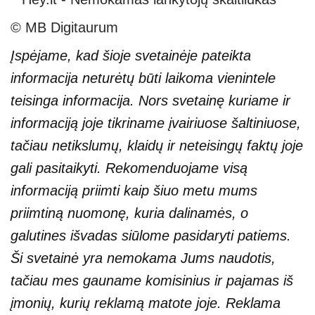
© MB Digitaurum
Įspėjame, kad šioje svetainėje pateikta
informacija neturėtų būti laikoma vienintele
teisinga informacija. Nors svetainę kuriame ir
informaciją joje tikriname įvairiuose šaltiniuose,
tačiau netikslumų, klaidų ir neteisingų faktų joje
gali pasitaikyti. Rekomenduojame visą
informaciją priimti kaip šiuo metu mums
priimtiną nuomonę, kuria dalinamės, o
galutines išvadas siūlome pasidaryti patiems.
Ši svetainė yra nemokama Jums naudotis,
tačiau mes gauname komisinius ir pajamas iš
įmonių, kurių reklamą matote joje. Reklama