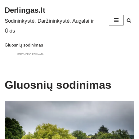
Derlingas.lt
Skip
Sodininkystė, Daržininkystė, Augalai ir
to
Ūkis
content
Gluosnių sodinimas
PARTNERIO REKLAMA
Gluosnių sodinimas