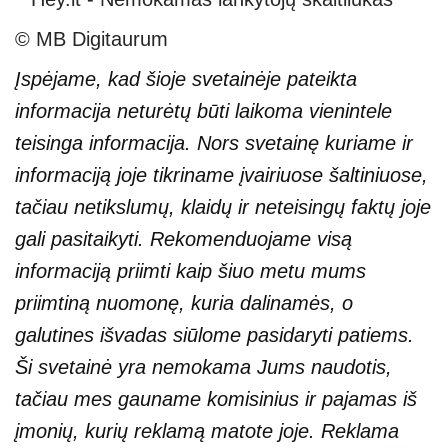
© MB Digitaurum
Įspėjame, kad šioje svetainėje pateikta
informacija neturėtų būti laikoma vienintele
teisinga informacija. Nors svetainę kuriame ir
informaciją joje tikriname įvairiuose šaltiniuose,
tačiau netikslumų, klaidų ir neteisingų faktų joje
gali pasitaikyti. Rekomenduojame visą
informaciją priimti kaip šiuo metu mums
priimtiną nuomonę, kuria dalinamės, o
galutines išvadas siūlome pasidaryti patiems.
Ši svetainė yra nemokama Jums naudotis,
tačiau mes gauname komisinius ir pajamas iš
įmonių, kurių reklamą matote joje. Reklama