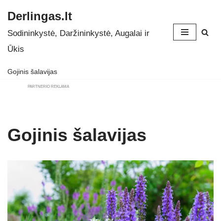
Derlingas.lt
Skip
Sodininkystė, Daržininkystė, Augalai ir
to
Ūkis
content
Gojinis šalavijas
PARTNERIO REKLAMA
Gojinis šalavijas