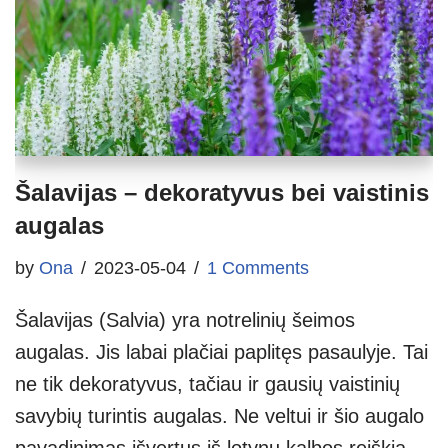
Šalavijas – dekoratyvus bei vaistinis
augalas
by
Ona
2023-05-04
1 Comments
Šalavijas (Salvia) yra notrelinių šeimos
augalas. Jis labai plačiai paplitęs pasaulyje. Tai
ne tik dekoratyvus, tačiau ir gausių vaistinių
savybių turintis augalas. Ne veltui ir šio augalo
pavadinimas išvertus iš lotynų kalbos reiškia