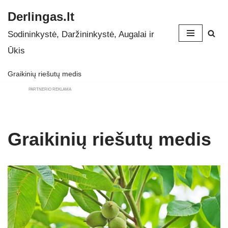
Derlingas.lt
Skip
Sodininkystė, Daržininkystė, Augalai ir
to
Ūkis
content
Graikinių riešutų medis
PARTNERIO REKLAMA
Graikinių riešutų medis