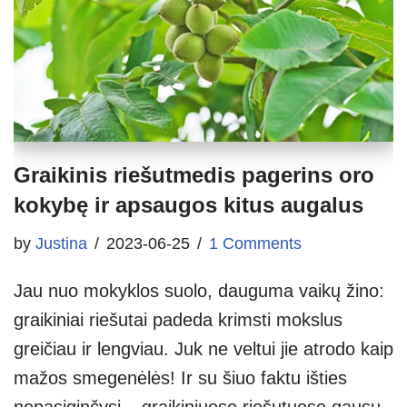
Graikinis riešutmedis pagerins oro
kokybę ir apsaugos kitus augalus
by
Justina
2023-06-25
1 Comments
Jau nuo mokyklos suolo, dauguma vaikų žino:
graikiniai riešutai padeda krimsti mokslus
greičiau ir lengviau. Juk ne veltui jie atrodo kaip
mažos smegenėlės! Ir su šiuo faktu išties
nepasiginčysi – graikiniuose riešutuose gausu