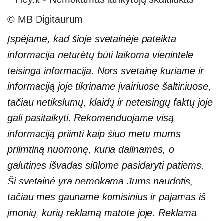
© MB Digitaurum
Įspėjame, kad šioje svetainėje pateikta
informacija neturėtų būti laikoma vienintele
teisinga informacija. Nors svetainę kuriame ir
informaciją joje tikriname įvairiuose šaltiniuose,
tačiau netikslumų, klaidų ir neteisingų faktų joje
gali pasitaikyti. Rekomenduojame visą
informaciją priimti kaip šiuo metu mums
priimtiną nuomonę, kuria dalinamės, o
galutines išvadas siūlome pasidaryti patiems.
Ši svetainė yra nemokama Jums naudotis,
tačiau mes gauname komisinius ir pajamas iš
įmonių, kurių reklamą matote joje. Reklama