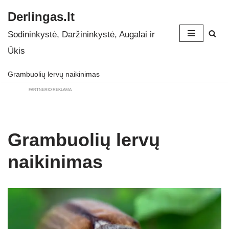
Derlingas.lt
Skip
Sodininkystė, Daržininkystė, Augalai ir
to
Ūkis
content
Grambuolių lervų naikinimas
PARTNERIO REKLAMA
Grambuolių lervų
naikinimas