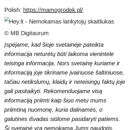
Polish:
https://mamogrodek.pl/
© MB Digitaurum
Įspėjame, kad šioje svetainėje pateikta
informacija neturėtų būti laikoma vienintele
teisinga informacija. Nors svetainę kuriame ir
informaciją joje tikriname įvairiuose šaltiniuose,
tačiau netikslumų, klaidų ir neteisingų faktų joje
gali pasitaikyti. Rekomenduojame visą
informaciją priimti kaip šiuo metu mums
priimtiną nuomonę, kuria dalinamės, o
galutines išvadas siūlome pasidaryti patiems.
Ši svetainė yra nemokama Jums naudotis,