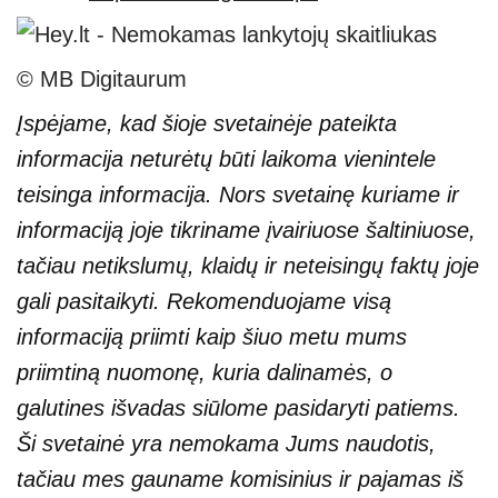
© MB Digitaurum
Įspėjame, kad šioje svetainėje pateikta
informacija neturėtų būti laikoma vienintele
teisinga informacija. Nors svetainę kuriame ir
informaciją joje tikriname įvairiuose šaltiniuose,
tačiau netikslumų, klaidų ir neteisingų faktų joje
gali pasitaikyti. Rekomenduojame visą
informaciją priimti kaip šiuo metu mums
priimtiną nuomonę, kuria dalinamės, o
galutines išvadas siūlome pasidaryti patiems.
Ši svetainė yra nemokama Jums naudotis,
tačiau mes gauname komisinius ir pajamas iš