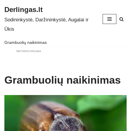
Derlingas.lt
Skip
Sodininkystė, Daržininkystė, Augalai ir
to
Ūkis
content
Grambuolių naikinimas
PARTNERIO REKLAMA
Grambuolių naikinimas