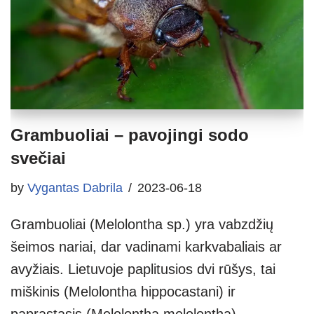
Grambuoliai – pavojingi sodo
svečiai
by
Vygantas Dabrila
2023-06-18
Grambuoliai (Melolontha sp.) yra vabzdžių
šeimos nariai, dar vadinami karkvabaliais ar
avyžiais. Lietuvoje paplitusios dvi rūšys, tai
miškinis (Melolontha hippocastani) ir
paprastasis (Melolontha melolontha)