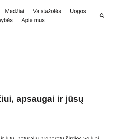
Medžiai
Vaistažolės
Uogos
mybės
Apie mus
ui, apsaugai ir jūsų
 kitų, natūralių preparatų širdies veiklai