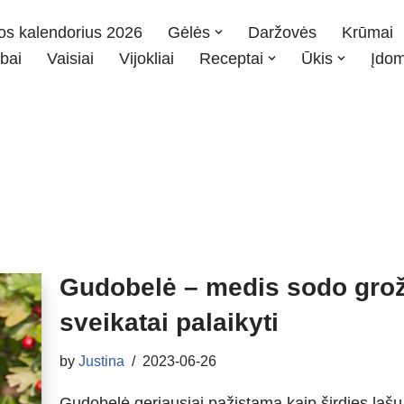
os kalendorius 2026
Gėlės
Daržovės
Krūmai
bai
Vaisiai
Vijokliai
Receptai
Ūkis
Įdo
Gudobelė – medis sodo groži
sveikatai palaikyti
by
Justina
2023-06-26
Gudobelė geriausiai pažįstama kaip širdies lašų ir