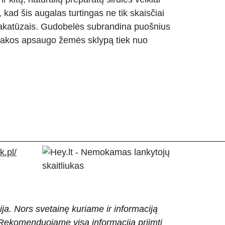
, kad šis augalas turtingas ne tik skaisčiai
krakatūzais. Gudobelės subrandina puošnius
ų šakos apsaugo žemės sklypą tiek nuo
.pl/
ija. Nors svetainę kuriame ir informaciją
ti. Rekomenduojame visą informaciją priimti