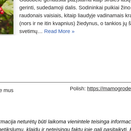
gerinti, sudedamoji dalis. Sodininkai puikiai žino
raudonais vaisiais, kitaip liaudyje vadinamais 
(nors ir ne itin kvapnius) žiedynus, o tankios j
svetimų…
Read More »
Polish:
https://mamogrodek
e mus
rmacija neturėtų būti laikoma vienintele teisinga informac
 netikslumų, klaidų ir neteisingų faktų joje gali pasitaiky