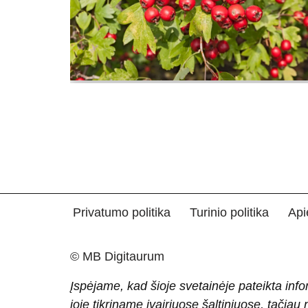
Privatumo politika
Turinio politika
Api
© MB Digitaurum
Įspėjame, kad šioje svetainėje pateikta info
joje tikriname įvairiuose šaltiniuose, tačiau