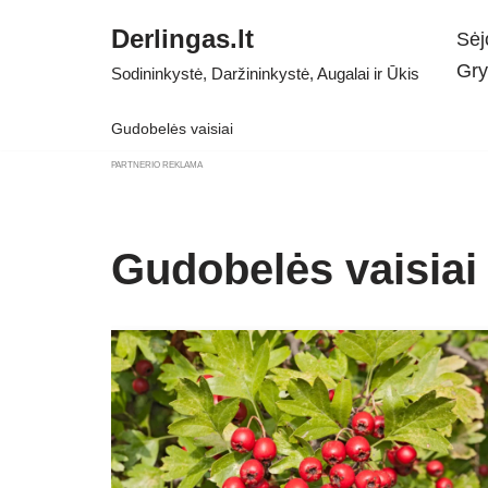
Derlingas.lt
Sėj
Skip
Gry
Sodininkystė, Daržininkystė, Augalai ir Ūkis
to
content
Gudobelės vaisiai
PARTNERIO REKLAMA
Gudobelės vaisiai