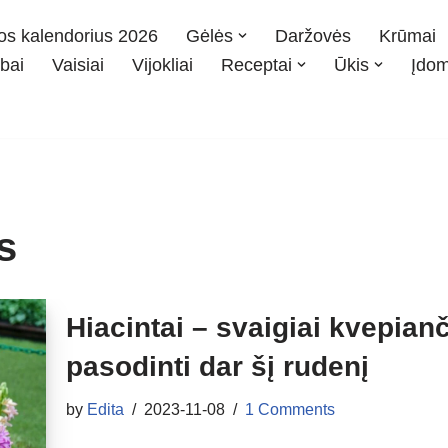
os kalendorius 2026
Gėlės
Daržovės
Krūmai
bai
Vaisiai
Vijokliai
Receptai
Ūkis
Įdo
s
Hiacintai – svaigiai kvepian
pasodinti dar šį rudenį
by
Edita
2023-11-08
1 Comments