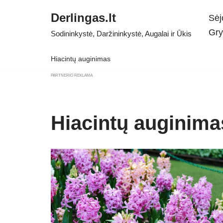
Derlingas.lt
Sėj
Skip
Gry
Sodininkystė, Daržininkystė, Augalai ir Ūkis
to
content
Hiacintų auginimas
PARTNERIO REKLAMA
Hiacintų auginima