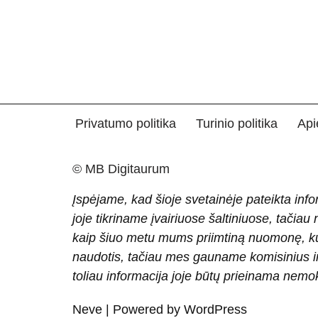
Privatumo politika
Turinio politika
Api
© MB Digitaurum
Įspėjame, kad šioje svetainėje pateikta info
joje tikriname įvairiuose šaltiniuose, tačiau
kaip šiuo metu mums priimtiną nuomonę, ku
naudotis, tačiau mes gauname komisinius ir 
toliau informacija joje būtų prieinama nem
Neve
| Powered by
WordPress