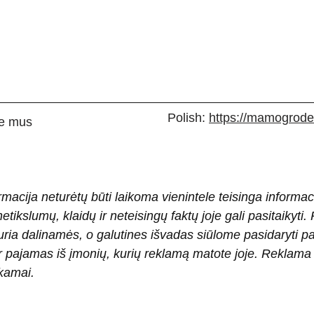
Polish:
https://mamogrodek
e mus
rmacija neturėtų būti laikoma vienintele teisinga informac
 netikslumų, klaidų ir neteisingų faktų joje gali pasitaiky
ria dalinamės, o galutines išvadas siūlome pasidaryti 
pajamas iš įmonių, kurių reklamą matote joje. Reklama pad
okamai.