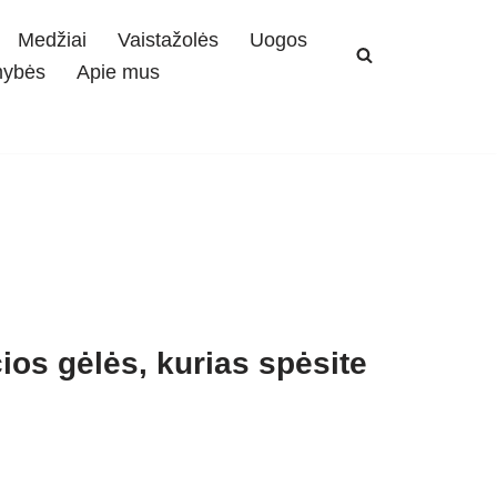
Medžiai
Vaistažolės
Uogos
mybės
Apie mus
čios gėlės, kurias spėsite