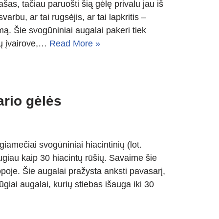
ašas, tačiau paruošti šią gėlę privalu jau iš
arbu, ar tai rugsėjis, ar tai lapkritis –
emą. Šie svogūniniai augalai pakeri tiek
vų įvairove,…
Read More »
ario gėlės
giamečiai svogūniniai hiacintinių (lot.
giau kaip 30 hiacintų rūšių. Savaime šie
opoje. Šie augalai pražysta anksti pavasarį,
ūgiai augalai, kurių stiebas išauga iki 30