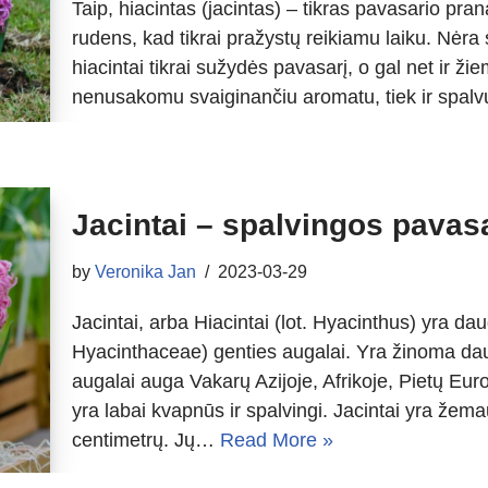
Taip, hiacintas (jacintas) – tikras pavasario pran
rudens, kad tikrai pražystų reikiamu laiku. Nėra sv
hiacintai tikrai sužydės pavasarį, o gal net ir ži
nenusakomu svaiginančiu aromatu, tiek ir spal
Jacintai – spalvingos pavas
by
Veronika Jan
2023-03-29
Jacintai, arba Hiacintai (lot. Hyacinthus) yra dau
Hyacinthaceae) genties augalai. Yra žinoma dau
augalai auga Vakarų Azijoje, Afrikoje, Pietų Eur
yra labai kvapnūs ir spalvingi. Jacintai yra žema
centimetrų. Jų…
Read More »