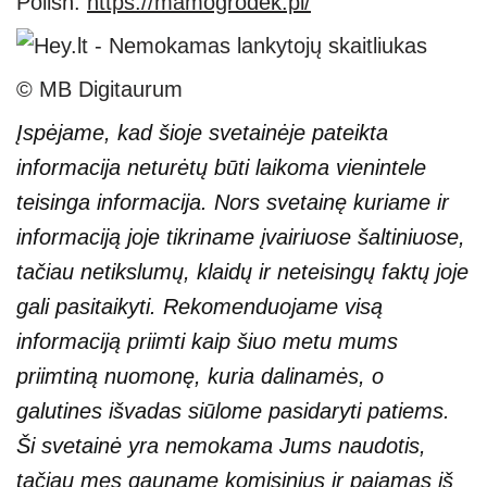
Polish:
https://mamogrodek.pl/
© MB Digitaurum
Įspėjame, kad šioje svetainėje pateikta
informacija neturėtų būti laikoma vienintele
teisinga informacija. Nors svetainę kuriame ir
informaciją joje tikriname įvairiuose šaltiniuose,
tačiau netikslumų, klaidų ir neteisingų faktų joje
gali pasitaikyti. Rekomenduojame visą
informaciją priimti kaip šiuo metu mums
priimtiną nuomonę, kuria dalinamės, o
galutines išvadas siūlome pasidaryti patiems.
Ši svetainė yra nemokama Jums naudotis,
tačiau mes gauname komisinius ir pajamas iš