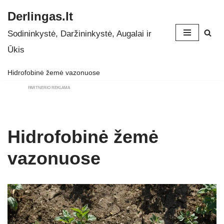
Derlingas.lt
Skip
Sodininkystė, Daržininkystė, Augalai ir
to
Ūkis
content
Hidrofobinė žemė vazonuose
PARTNERIO REKLAMA
Hidrofobinė žemė
vazonuose