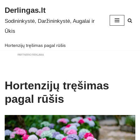
Derlingas.lt
Skip
Sodininkystė, Daržininkystė, Augalai ir
to
Ūkis
content
Hortenzijų tręšimas pagal rūšis
PARTNERIO REKLAMA
Hortenzijų tręšimas
pagal rūšis