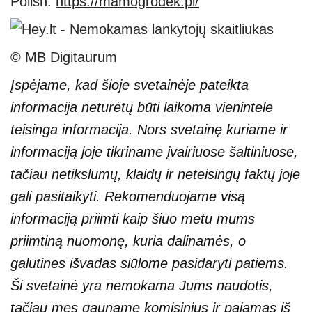
Polish:
https://mamogrodek.pl/
© MB Digitaurum
Įspėjame, kad šioje svetainėje pateikta
informacija neturėtų būti laikoma vienintele
teisinga informacija. Nors svetainę kuriame ir
informaciją joje tikriname įvairiuose šaltiniuose,
tačiau netikslumų, klaidų ir neteisingų faktų joje
gali pasitaikyti. Rekomenduojame visą
informaciją priimti kaip šiuo metu mums
priimtiną nuomonę, kuria dalinamės, o
galutines išvadas siūlome pasidaryti patiems.
Ši svetainė yra nemokama Jums naudotis,
tačiau mes gauname komisinius ir pajamas iš