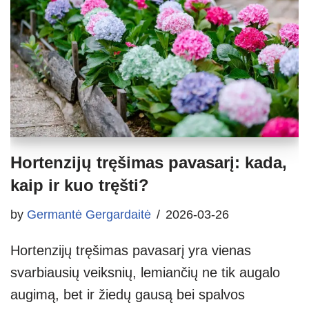
Hortenzijų tręšimas pavasarį: kada,
kaip ir kuo tręšti?
by
Germantė Gergardaitė
2026-03-26
Hortenzijų tręšimas pavasarį yra vienas
svarbiausių veiksnių, lemiančių ne tik augalo
augimą, bet ir žiedų gausą bei spalvos