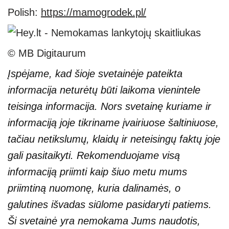
Polish:
https://mamogrodek.pl/
© MB Digitaurum
Įspėjame, kad šioje svetainėje pateikta
informacija neturėtų būti laikoma vienintele
teisinga informacija. Nors svetainę kuriame ir
informaciją joje tikriname įvairiuose šaltiniuose,
tačiau netikslumų, klaidų ir neteisingų faktų joje
gali pasitaikyti. Rekomenduojame visą
informaciją priimti kaip šiuo metu mums
priimtiną nuomonę, kuria dalinamės, o
galutines išvadas siūlome pasidaryti patiems.
Ši svetainė yra nemokama Jums naudotis,