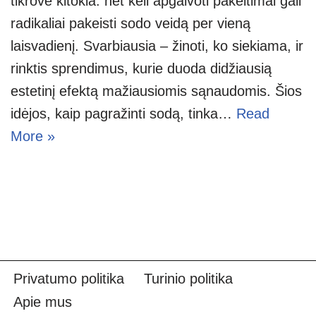
tikrovė kitokia: net keli apgalvoti pakeitimai gali
radikaliai pakeisti sodo veidą per vieną
laisvadienį. Svarbiausia – žinoti, ko siekiama, ir
rinktis sprendimus, kurie duoda didžiausią
estetinį efektą mažiausiomis sąnaudomis. Šios
idėjos, kaip pagražinti sodą, tinka…
Read
More »
Privatumo politika
Turinio politika
Apie mus