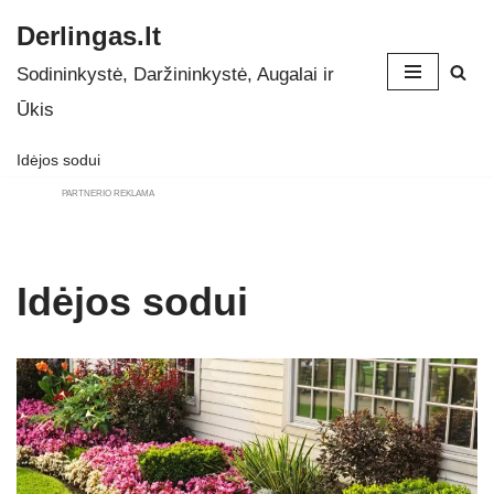
Derlingas.lt
Skip
Sodininkystė, Daržininkystė, Augalai ir
to
Ūkis
content
Idėjos sodui
PARTNERIO REKLAMA
Idėjos sodui