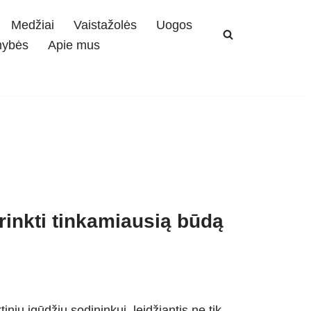
Medžiai
Vaistažolės
Uogos
mybės
Apie mus
rinkti tinkamiausią būdą
nių įgūdžių sodininkui, leidžiantis ne tik