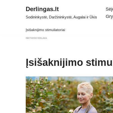
Derlingas.lt
Sėj
Skip
Gry
Sodininkystė, Daržininkystė, Augalai ir Ūkis
to
content
Įsišaknijimo stimuliatoriai
PARTNERIO REKLAMA
Įsišaknijimo stimul