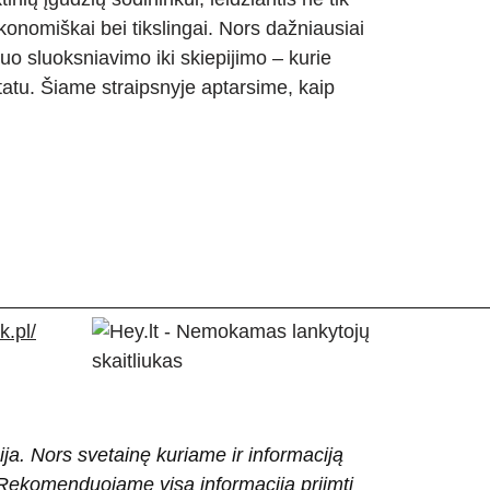
ekonomiškai bei tikslingai. Nors dažniausiai
nuo sluoksniavimo iki skiepijimo – kurie
ltatu. Šiame straipsnyje aptarsime, kaip
.pl/
ija. Nors svetainę kuriame ir informaciją
ti. Rekomenduojame visą informaciją priimti