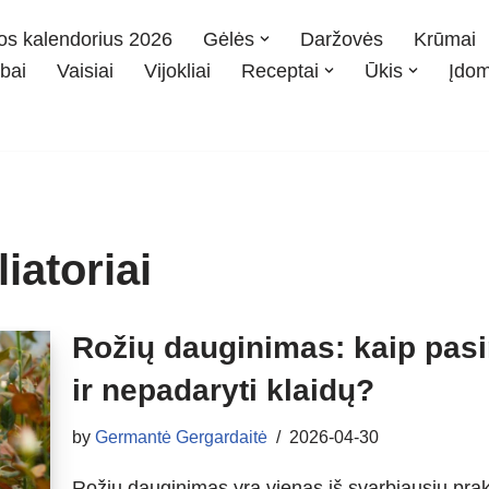
os kalendorius 2026
Gėlės
Daržovės
Krūmai
bai
Vaisiai
Vijokliai
Receptai
Ūkis
Įdo
iatoriai
Rožių dauginimas: kaip pasi
ir nepadaryti klaidų?
by
Germantė Gergardaitė
2026-04-30
Rožių dauginimas yra vienas iš svarbiausių prakti