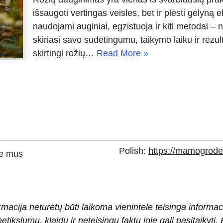
išsaugoti vertingas veisles, bet ir plėsti gėlyną 
naudojami auginiai, egzistuoja ir kiti metodai – 
skiriasi savo sudėtingumu, taikymo laiku ir rezu
skirtingi rožių…
Read More »
Polish:
https://mamogrodek
e mus
rmacija neturėtų būti laikoma vienintele teisinga informac
 netikslumų, klaidų ir neteisingų faktų joje gali pasitaiky