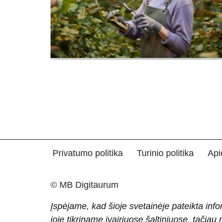
Privatumo politika
Turinio politika
Api
© MB Digitaurum
Įspėjame, kad šioje svetainėje pateikta info
joje tikriname įvairiuose šaltiniuose, tačiau