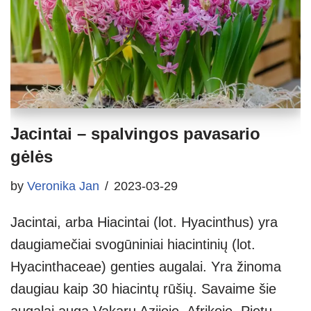
Jacintai – spalvingos pavasario
gėlės
by
Veronika Jan
2023-03-29
Jacintai, arba Hiacintai (lot. Hyacinthus) yra
daugiamečiai svogūniniai hiacintinių (lot.
Hyacinthaceae) genties augalai. Yra žinoma
daugiau kaip 30 hiacintų rūšių. Savaime šie
augalai auga Vakarų Azijoje, Afrikoje, Pietų