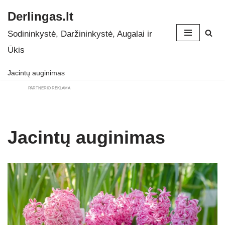
Derlingas.lt
Skip
Sodininkystė, Daržininkystė, Augalai ir
to
Ūkis
content
Jacintų auginimas
PARTNERIO REKLAMA
Jacintų auginimas