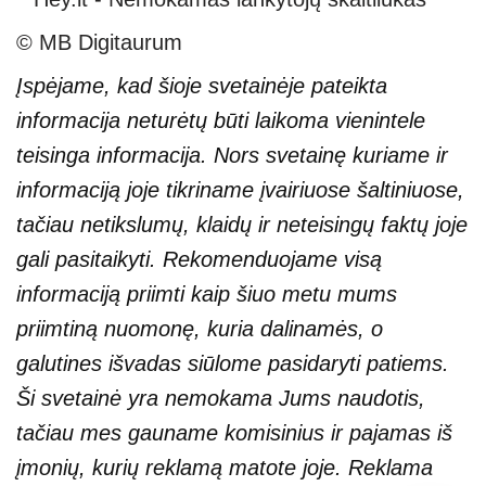
© MB Digitaurum
Įspėjame, kad šioje svetainėje pateikta
informacija neturėtų būti laikoma vienintele
teisinga informacija. Nors svetainę kuriame ir
informaciją joje tikriname įvairiuose šaltiniuose,
tačiau netikslumų, klaidų ir neteisingų faktų joje
gali pasitaikyti. Rekomenduojame visą
informaciją priimti kaip šiuo metu mums
priimtiną nuomonę, kuria dalinamės, o
galutines išvadas siūlome pasidaryti patiems.
Ši svetainė yra nemokama Jums naudotis,
tačiau mes gauname komisinius ir pajamas iš
įmonių, kurių reklamą matote joje. Reklama