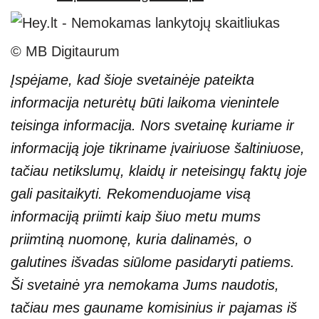
© MB Digitaurum
Įspėjame, kad šioje svetainėje pateikta
informacija neturėtų būti laikoma vienintele
teisinga informacija. Nors svetainę kuriame ir
informaciją joje tikriname įvairiuose šaltiniuose,
tačiau netikslumų, klaidų ir neteisingų faktų joje
gali pasitaikyti. Rekomenduojame visą
informaciją priimti kaip šiuo metu mums
priimtiną nuomonę, kuria dalinamės, o
galutines išvadas siūlome pasidaryti patiems.
Ši svetainė yra nemokama Jums naudotis,
tačiau mes gauname komisinius ir pajamas iš