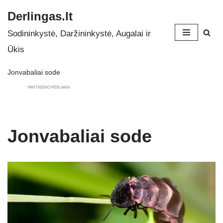
Derlingas.lt
Skip
Sodininkystė, Daržininkystė, Augalai ir
to
Ūkis
content
Jonvabaliai sode
PARTNERIO REKLAMA
Jonvabaliai sode