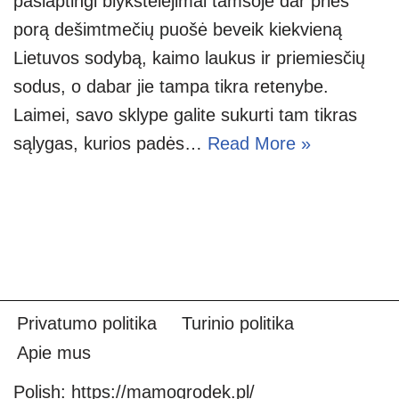
paslaptingi blykstelėjimai tamsoje dar prieš
porą dešimtmečių puošė beveik kiekvieną
Lietuvos sodybą, kaimo laukus ir priemiesčių
sodus, o dabar jie tampa tikra retenybe.
Laimei, savo sklype galite sukurti tam tikras
sąlygas, kurios padės…
Read More »
Privatumo politika
Turinio politika
Apie mus
Polish:
https://mamogrodek.pl/